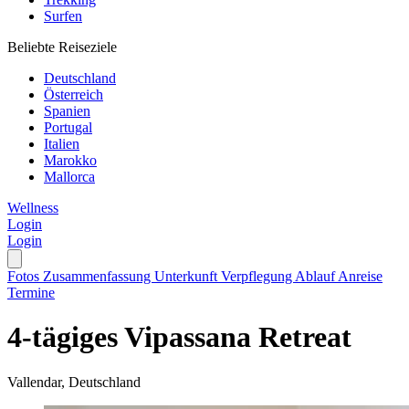
Surfen
Beliebte Reiseziele
Deutschland
Österreich
Spanien
Portugal
Italien
Marokko
Mallorca
Wellness
Login
Login
Fotos
Zusammenfassung
Unterkunft
Verpflegung
Ablauf
Anreise
Termine
4-tägiges Vipassana Retreat
Vallendar, Deutschland