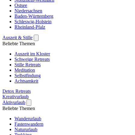
Ostsee
Niedersachsen
Baden-Württemberg
Schleswig-Holstein
Rheinland-Pfalz
Auszeit & Stille
Beliebte Themen
Auszeit im Kloster
Schweige Retreats
Stille Retreats
Meditation
Selbstfindung
Achtsamkeit
Detox Retreats
Kreativurlaub
Aktivurlaub
Beliebte Themen
Wanderurlaub
Fastenwandern
Natururlaub
Trekking