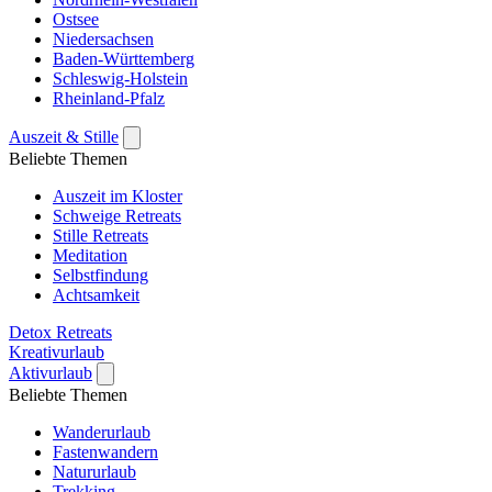
Ostsee
Niedersachsen
Baden-Württemberg
Schleswig-Holstein
Rheinland-Pfalz
Auszeit & Stille
Beliebte Themen
Auszeit im Kloster
Schweige Retreats
Stille Retreats
Meditation
Selbstfindung
Achtsamkeit
Detox Retreats
Kreativurlaub
Aktivurlaub
Beliebte Themen
Wanderurlaub
Fastenwandern
Natururlaub
Trekking