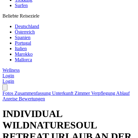
Surfen
Beliebte Reiseziele
Deutschland
Österreich
Spanien
Portugal
Italien
Marokko
Mallorca
Wellness
Login
Login
Fotos
Zusammenfassung
Unterkunft
Zimmer
Verpflegung
Ablauf
Anreise
Bewertungen
INDIVIDUAL
WILDNATURESOUL
RETREAT URLAUB AN DER