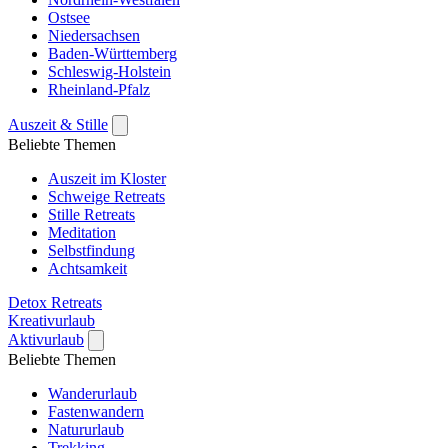
Ostsee
Niedersachsen
Baden-Württemberg
Schleswig-Holstein
Rheinland-Pfalz
Auszeit & Stille
Beliebte Themen
Auszeit im Kloster
Schweige Retreats
Stille Retreats
Meditation
Selbstfindung
Achtsamkeit
Detox Retreats
Kreativurlaub
Aktivurlaub
Beliebte Themen
Wanderurlaub
Fastenwandern
Natururlaub
Trekking