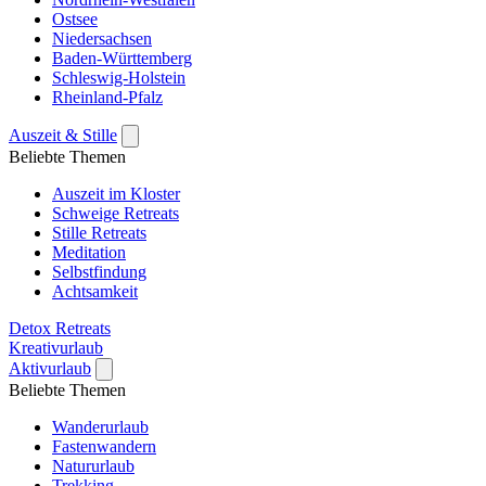
Ostsee
Niedersachsen
Baden-Württemberg
Schleswig-Holstein
Rheinland-Pfalz
Auszeit & Stille
Beliebte Themen
Auszeit im Kloster
Schweige Retreats
Stille Retreats
Meditation
Selbstfindung
Achtsamkeit
Detox Retreats
Kreativurlaub
Aktivurlaub
Beliebte Themen
Wanderurlaub
Fastenwandern
Natururlaub
Trekking