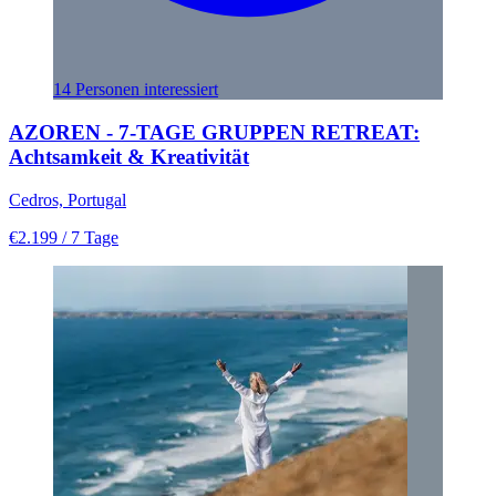
14 Personen interessiert
AZOREN - 7-TAGE GRUPPEN RETREAT:
Achtsamkeit & Kreativität
Cedros, Portugal
€2.199
/ 7 Tage