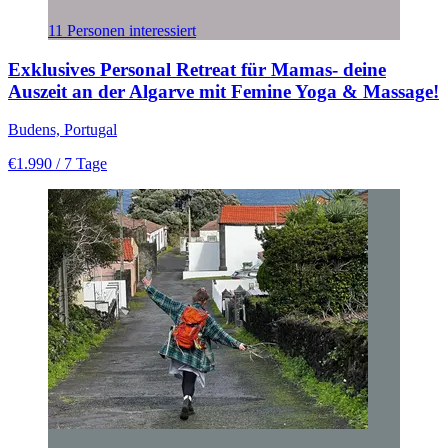
11 Personen interessiert
Exklusives Personal Retreat für Mamas- deine
Auszeit an der Algarve mit Femine Yoga & Massage!
Budens, Portugal
€1.990
/ 7 Tage