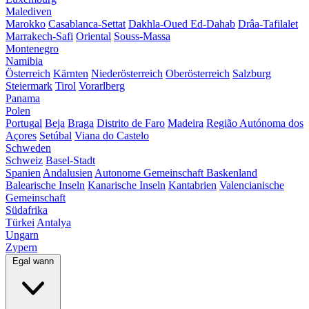
Malediven
Marokko
Casablanca-Settat
Dakhla-Oued Ed-Dahab
Drâa-Tafilalet
Marrakech-Safi
Oriental
Souss-Massa
Montenegro
Namibia
Österreich
Kärnten
Niederösterreich
Oberösterreich
Salzburg
Steiermark
Tirol
Vorarlberg
Panama
Polen
Portugal
Beja
Braga
Distrito de Faro
Madeira
Região Autónoma dos
Açores
Setúbal
Viana do Castelo
Schweden
Schweiz
Basel-Stadt
Spanien
Andalusien
Autonome Gemeinschaft Baskenland
Balearische Inseln
Kanarische Inseln
Kantabrien
Valencianische
Gemeinschaft
Südafrika
Türkei
Antalya
Ungarn
Zypern
Egal wann