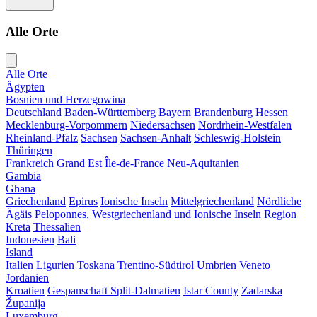
Alle Orte
Alle Orte
Ägypten
Bosnien und Herzegowina
Deutschland
Baden-Württemberg
Bayern
Brandenburg
Hessen
Mecklenburg-Vorpommern
Niedersachsen
Nordrhein-Westfalen
Rheinland-Pfalz
Sachsen
Sachsen-Anhalt
Schleswig-Holstein
Thüringen
Frankreich
Grand Est
Île-de-France
Neu-Aquitanien
Gambia
Ghana
Griechenland
Epirus
Ionische Inseln
Mittelgriechenland
Nördliche
Ägäis
Peloponnes, Westgriechenland und Ionische Inseln
Region
Kreta
Thessalien
Indonesien
Bali
Island
Italien
Ligurien
Toskana
Trentino-Südtirol
Umbrien
Veneto
Jordanien
Kroatien
Gespanschaft Split-Dalmatien
Istar County
Zadarska
Županija
Luxemburg