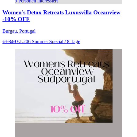
9 Personen interessiert
Women’s Detox Retreats Luxusvilla Oceanview
-10% OFF
Burgau, Portugal
€1.340
€1.206
Summer Special
/ 8 Tage