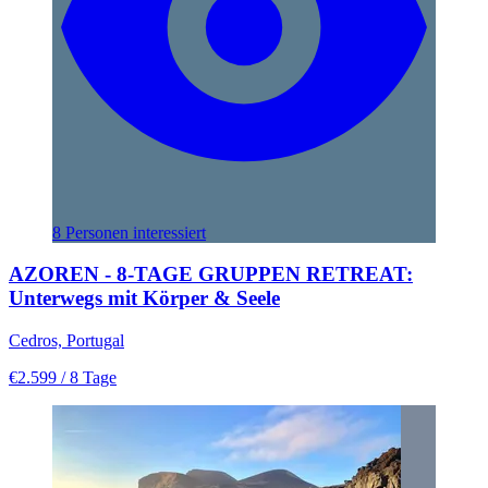
8 Personen interessiert
AZOREN - 8-TAGE GRUPPEN RETREAT:
Unterwegs mit Körper & Seele
Cedros, Portugal
€2.599
/ 8 Tage