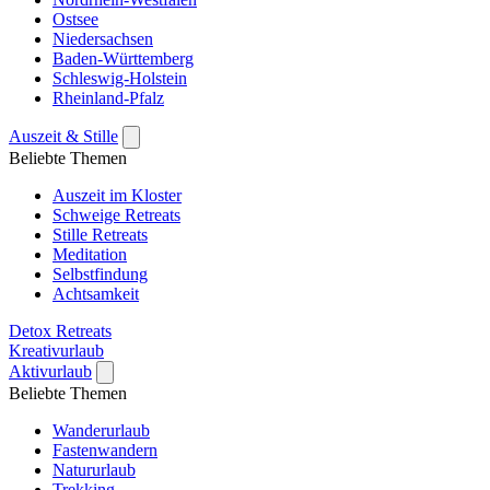
Ostsee
Niedersachsen
Baden-Württemberg
Schleswig-Holstein
Rheinland-Pfalz
Auszeit & Stille
Beliebte Themen
Auszeit im Kloster
Schweige Retreats
Stille Retreats
Meditation
Selbstfindung
Achtsamkeit
Detox Retreats
Kreativurlaub
Aktivurlaub
Beliebte Themen
Wanderurlaub
Fastenwandern
Natururlaub
Trekking