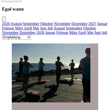
Egal wann
2026
August
September
Oktober
November
Dezember
2027
Januar
Februar
März
April
Mai
Juni
Juli
August
September
Oktober
November
Dezember
2028
Januar
Februar
März
April
Mai
Juni
Juli