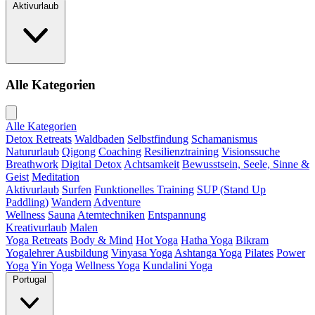
Aktivurlaub
Alle Kategorien
Alle Kategorien
Detox Retreats
Waldbaden
Selbstfindung
Schamanismus
Natururlaub
Qigong
Coaching
Resilienztraining
Visionssuche
Breathwork
Digital Detox
Achtsamkeit
Bewusstsein, Seele, Sinne &
Geist
Meditation
Aktivurlaub
Surfen
Funktionelles Training
SUP (Stand Up
Paddling)
Wandern
Adventure
Wellness
Sauna
Atemtechniken
Entspannung
Kreativurlaub
Malen
Yoga Retreats
Body & Mind
Hot Yoga
Hatha Yoga
Bikram
Yogalehrer Ausbildung
Vinyasa Yoga
Ashtanga Yoga
Pilates
Power
Yoga
Yin Yoga
Wellness Yoga
Kundalini Yoga
Portugal