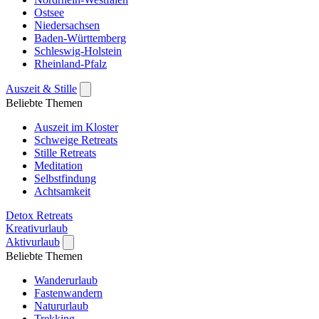
Ostsee
Niedersachsen
Baden-Württemberg
Schleswig-Holstein
Rheinland-Pfalz
Auszeit & Stille
Beliebte Themen
Auszeit im Kloster
Schweige Retreats
Stille Retreats
Meditation
Selbstfindung
Achtsamkeit
Detox Retreats
Kreativurlaub
Aktivurlaub
Beliebte Themen
Wanderurlaub
Fastenwandern
Natururlaub
Trekking