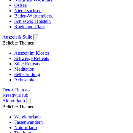
Ostsee
Niedersachsen
Baden-Württemberg
Schleswig-Holstein
Rheinland-Pfalz
Auszeit & Stille
Beliebte Themen
Auszeit im Kloster
Schweige Retreats
Stille Retreats
Meditation
Selbstfindung
Achtsamkeit
Detox Retreats
Kreativurlaub
Aktivurlaub
Beliebte Themen
Wanderurlaub
Fastenwandern
Natururlaub
Trekking