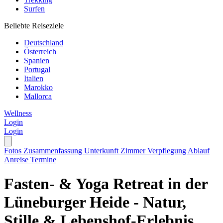
Surfen
Beliebte Reiseziele
Deutschland
Österreich
Spanien
Portugal
Italien
Marokko
Mallorca
Wellness
Login
Login
Fotos
Zusammenfassung
Unterkunft
Zimmer
Verpflegung
Ablauf
Anreise
Termine
Fasten- & Yoga Retreat in der
Lüneburger Heide - Natur,
Stille & Lebenshof-Erlebnis