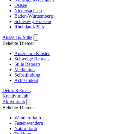
Ostsee
Niedersachsen
Baden-Württemberg
Schleswig-Holstein
Rheinland-Pfalz
Auszeit & Stille
Beliebte Themen
Auszeit im Kloster
Schweige Retreats
Stille Retreats
Meditation
Selbstfindung
Achtsamkeit
Detox Retreats
Kreativurlaub
Aktivurlaub
Beliebte Themen
Wanderurlaub
Fastenwandern
Natururlaub
Trekking