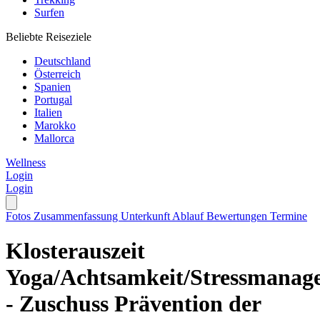
Surfen
Beliebte Reiseziele
Deutschland
Österreich
Spanien
Portugal
Italien
Marokko
Mallorca
Wellness
Login
Login
Fotos
Zusammenfassung
Unterkunft
Ablauf
Bewertungen
Termine
Klosterauszeit
Yoga/Achtsamkeit/Stressmanag
- Zuschuss Prävention der