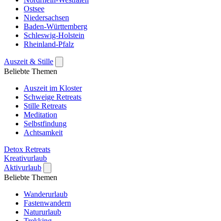
Ostsee
Niedersachsen
Baden-Württemberg
Schleswig-Holstein
Rheinland-Pfalz
Auszeit & Stille
Beliebte Themen
Auszeit im Kloster
Schweige Retreats
Stille Retreats
Meditation
Selbstfindung
Achtsamkeit
Detox Retreats
Kreativurlaub
Aktivurlaub
Beliebte Themen
Wanderurlaub
Fastenwandern
Natururlaub
Trekking