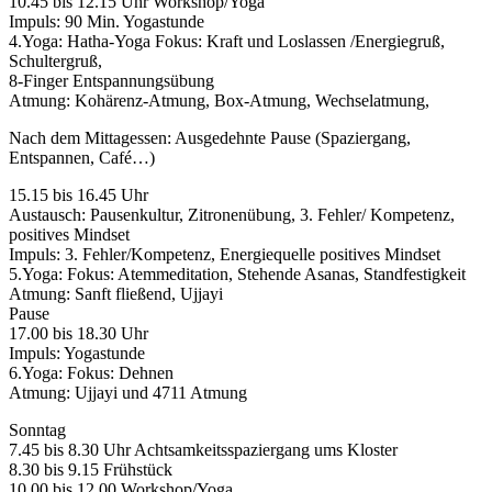
10.45 bis 12.15 Uhr Workshop/Yoga
Impuls: 90 Min. Yogastunde
4.Yoga: Hatha-Yoga Fokus: Kraft und Loslassen /Energiegruß,
Schultergruß,
8-Finger Entspannungsübung
Atmung: Kohärenz-Atmung, Box-Atmung, Wechselatmung,
Nach dem Mittagessen: Ausgedehnte Pause (Spaziergang,
Entspannen, Café…)
15.15 bis 16.45 Uhr
Austausch: Pausenkultur, Zitronenübung, 3. Fehler/ Kompetenz,
positives Mindset
Impuls: 3. Fehler/Kompetenz, Energiequelle positives Mindset
5.Yoga: Fokus: Atemmeditation, Stehende Asanas, Standfestigkeit
Atmung: Sanft fließend, Ujjayi
Pause
17.00 bis 18.30 Uhr
Impuls: Yogastunde
6.Yoga: Fokus: Dehnen
Atmung: Ujjayi und 4711 Atmung
Sonntag
7.45 bis 8.30 Uhr Achtsamkeitsspaziergang ums Kloster
8.30 bis 9.15 Frühstück
10.00 bis 12.00 Workshop/Yoga