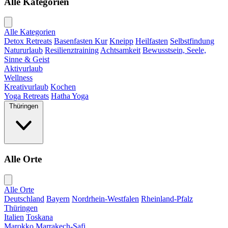
Alle Kategorien
Alle Kategorien
Detox Retreats
Basenfasten Kur
Kneipp
Heilfasten
Selbstfindung
Natururlaub
Resilienztraining
Achtsamkeit
Bewusstsein, Seele,
Sinne & Geist
Aktivurlaub
Wellness
Kreativurlaub
Kochen
Yoga Retreats
Hatha Yoga
Thüringen
Alle Orte
Alle Orte
Deutschland
Bayern
Nordrhein-Westfalen
Rheinland-Pfalz
Thüringen
Italien
Toskana
Marokko
Marrakech-Safi