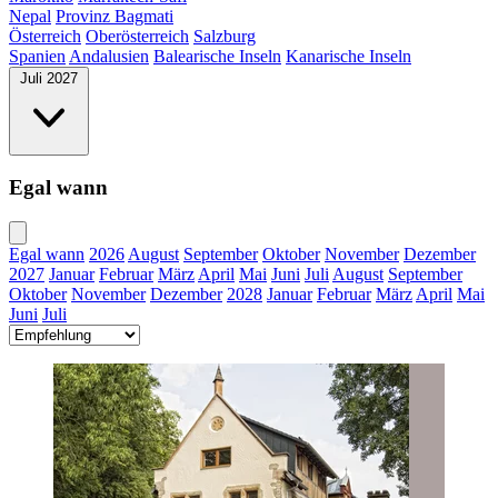
Nepal
Provinz Bagmati
Österreich
Oberösterreich
Salzburg
Spanien
Andalusien
Balearische Inseln
Kanarische Inseln
Juli 2027
Egal wann
Egal wann
2026
August
September
Oktober
November
Dezember
2027
Januar
Februar
März
April
Mai
Juni
Juli
August
September
Oktober
November
Dezember
2028
Januar
Februar
März
April
Mai
Juni
Juli