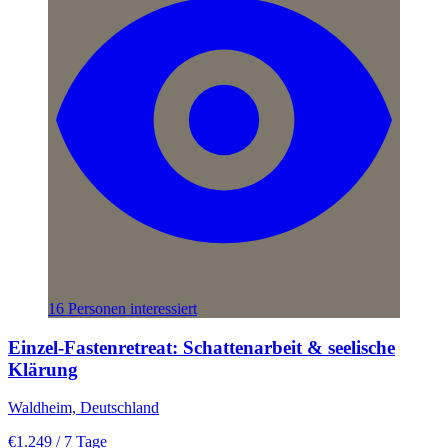
16 Personen interessiert
Einzel-Fastenretreat: Schattenarbeit & seelische
Klärung
Waldheim, Deutschland
€1.249
/ 7 Tage