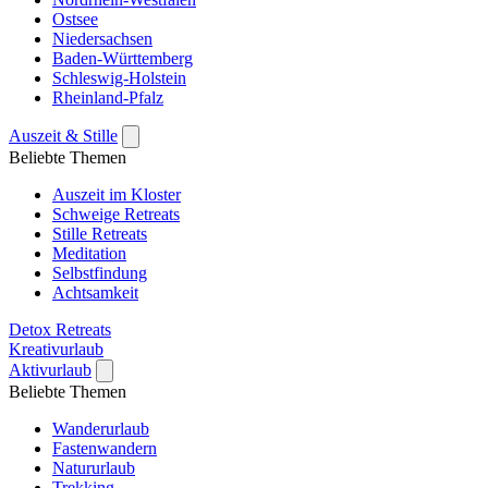
Ostsee
Niedersachsen
Baden-Württemberg
Schleswig-Holstein
Rheinland-Pfalz
Auszeit & Stille
Beliebte Themen
Auszeit im Kloster
Schweige Retreats
Stille Retreats
Meditation
Selbstfindung
Achtsamkeit
Detox Retreats
Kreativurlaub
Aktivurlaub
Beliebte Themen
Wanderurlaub
Fastenwandern
Natururlaub
Trekking