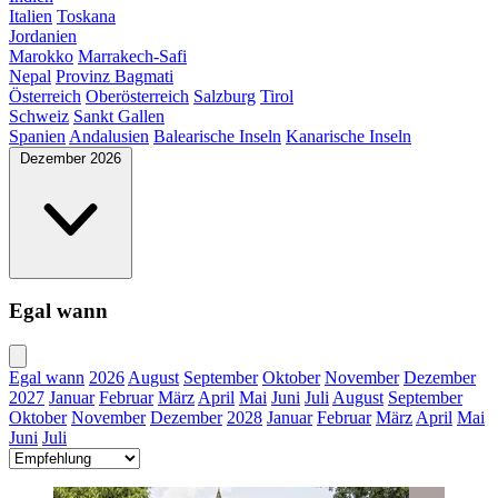
Italien
Toskana
Jordanien
Marokko
Marrakech-Safi
Nepal
Provinz Bagmati
Österreich
Oberösterreich
Salzburg
Tirol
Schweiz
Sankt Gallen
Spanien
Andalusien
Balearische Inseln
Kanarische Inseln
Dezember 2026
Egal wann
Egal wann
2026
August
September
Oktober
November
Dezember
2027
Januar
Februar
März
April
Mai
Juni
Juli
August
September
Oktober
November
Dezember
2028
Januar
Februar
März
April
Mai
Juni
Juli