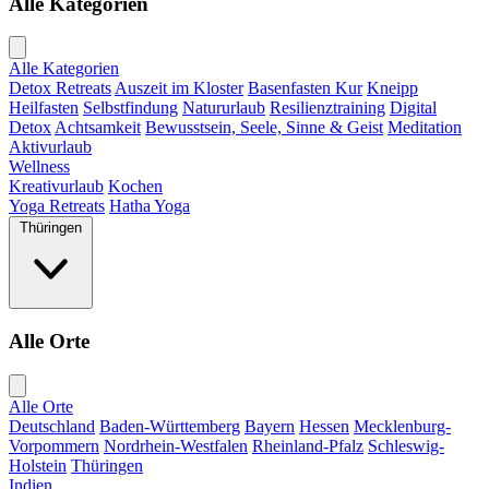
Alle Kategorien
Alle Kategorien
Detox Retreats
Auszeit im Kloster
Basenfasten Kur
Kneipp
Heilfasten
Selbstfindung
Natururlaub
Resilienztraining
Digital
Detox
Achtsamkeit
Bewusstsein, Seele, Sinne & Geist
Meditation
Aktivurlaub
Wellness
Kreativurlaub
Kochen
Yoga Retreats
Hatha Yoga
Thüringen
Alle Orte
Alle Orte
Deutschland
Baden-Württemberg
Bayern
Hessen
Mecklenburg-
Vorpommern
Nordrhein-Westfalen
Rheinland-Pfalz
Schleswig-
Holstein
Thüringen
Indien