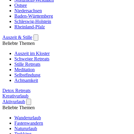
Ostsee
Niedersachsen
Baden-Württemberg
Schleswig-Holstein
Rheinland-Pfalz
Auszeit & Stille
Beliebte Themen
Auszeit im Kloster
Schweige Retreats
Stille Retreats
Meditation
Selbstfindung
Achtsamkeit
Detox Retreats
Kreativurlaub
Aktivurlaub
Beliebte Themen
Wanderurlaub
Fastenwandern
Natururlaub
Trekking