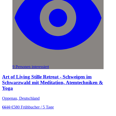
9 Personen interessiert
Art of Living Stille Retreat - Schweigen im
Schwarzwald mit Meditation, Atemtechniken &
Yoga
Oppenau, Deutschland
€610
€580
Frühbucher
/ 5 Tage