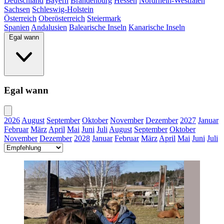
Deutschland
Bayern
Brandenburg
Hessen
Nordrhein-Westfalen
Sachsen
Schleswig-Holstein
Österreich
Oberösterreich
Steiermark
Spanien
Andalusien
Balearische Inseln
Kanarische Inseln
Egal wann
Egal wann
2026
August
September
Oktober
November
Dezember
2027
Januar
Februar
März
April
Mai
Juni
Juli
August
September
Oktober
November
Dezember
2028
Januar
Februar
März
April
Mai
Juni
Juli