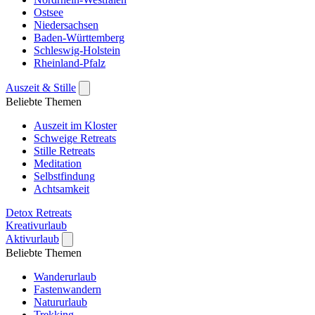
Ostsee
Niedersachsen
Baden-Württemberg
Schleswig-Holstein
Rheinland-Pfalz
Auszeit & Stille
Beliebte Themen
Auszeit im Kloster
Schweige Retreats
Stille Retreats
Meditation
Selbstfindung
Achtsamkeit
Detox Retreats
Kreativurlaub
Aktivurlaub
Beliebte Themen
Wanderurlaub
Fastenwandern
Natururlaub
Trekking