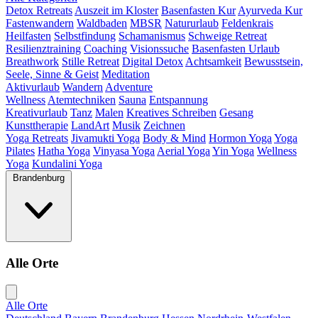
Detox Retreats
Auszeit im Kloster
Basenfasten Kur
Ayurveda Kur
Fastenwandern
Waldbaden
MBSR
Natururlaub
Feldenkrais
Heilfasten
Selbstfindung
Schamanismus
Schweige Retreat
Resilienztraining
Coaching
Visionssuche
Basenfasten Urlaub
Breathwork
Stille Retreat
Digital Detox
Achtsamkeit
Bewusstsein,
Seele, Sinne & Geist
Meditation
Aktivurlaub
Wandern
Adventure
Wellness
Atemtechniken
Sauna
Entspannung
Kreativurlaub
Tanz
Malen
Kreatives Schreiben
Gesang
Kunsttherapie
LandArt
Musik
Zeichnen
Yoga Retreats
Jivamukti Yoga
Body & Mind
Hormon Yoga
Yoga
Pilates
Hatha Yoga
Vinyasa Yoga
Aerial Yoga
Yin Yoga
Wellness
Yoga
Kundalini Yoga
Brandenburg
Alle Orte
Alle Orte