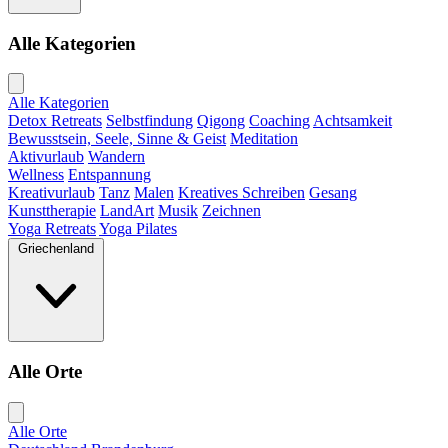
Alle Kategorien
Alle Kategorien
Detox Retreats
Selbstfindung
Qigong
Coaching
Achtsamkeit
Bewusstsein, Seele, Sinne & Geist
Meditation
Aktivurlaub
Wandern
Wellness
Entspannung
Kreativurlaub
Tanz
Malen
Kreatives Schreiben
Gesang
Kunsttherapie
LandArt
Musik
Zeichnen
Yoga Retreats
Yoga Pilates
Griechenland
Alle Orte
Alle Orte