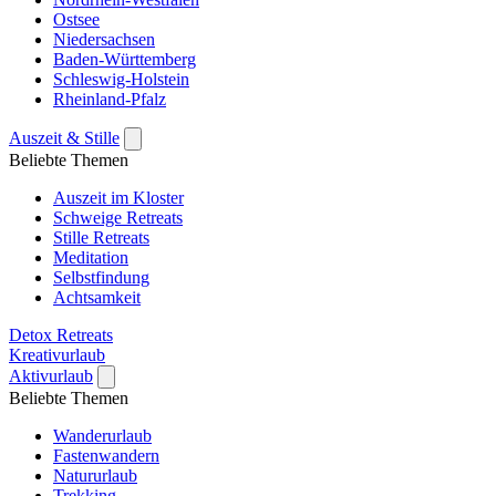
Ostsee
Niedersachsen
Baden-Württemberg
Schleswig-Holstein
Rheinland-Pfalz
Auszeit & Stille
Beliebte Themen
Auszeit im Kloster
Schweige Retreats
Stille Retreats
Meditation
Selbstfindung
Achtsamkeit
Detox Retreats
Kreativurlaub
Aktivurlaub
Beliebte Themen
Wanderurlaub
Fastenwandern
Natururlaub
Trekking