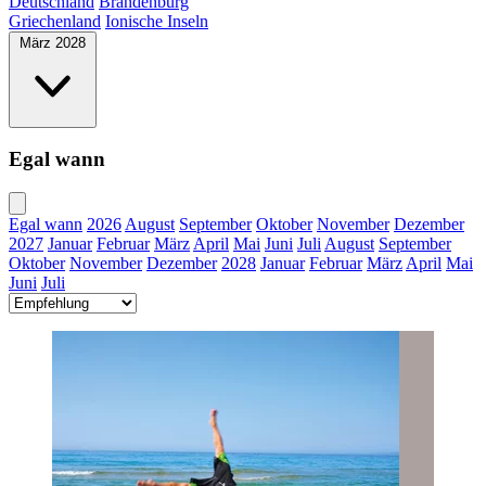
Deutschland
Brandenburg
Griechenland
Ionische Inseln
März 2028
Egal wann
Egal wann
2026
August
September
Oktober
November
Dezember
2027
Januar
Februar
März
April
Mai
Juni
Juli
August
September
Oktober
November
Dezember
2028
Januar
Februar
März
April
Mai
Juni
Juli