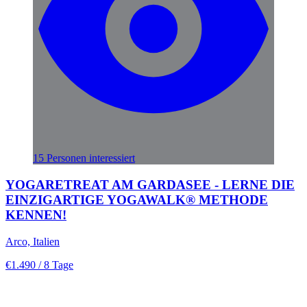
15 Personen interessiert
YOGARETREAT AM GARDASEE - LERNE DIE
EINZIGARTIGE YOGAWALK® METHODE
KENNEN!
Arco, Italien
€1.490
/ 8 Tage