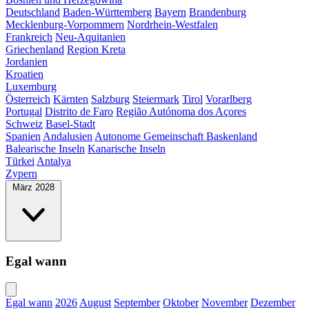
Deutschland
Baden-Württemberg
Bayern
Brandenburg
Mecklenburg-Vorpommern
Nordrhein-Westfalen
Frankreich
Neu-Aquitanien
Griechenland
Region Kreta
Jordanien
Kroatien
Luxemburg
Österreich
Kärnten
Salzburg
Steiermark
Tirol
Vorarlberg
Portugal
Distrito de Faro
Região Autónoma dos Açores
Schweiz
Basel-Stadt
Spanien
Andalusien
Autonome Gemeinschaft Baskenland
Balearische Inseln
Kanarische Inseln
Türkei
Antalya
Zypern
März 2028
Egal wann
Egal wann
2026
August
September
Oktober
November
Dezember