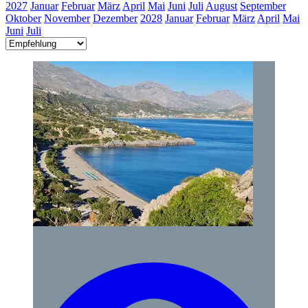
2027
Januar
Februar
März
April
Mai
Juni
Juli
August
September
Oktober
November
Dezember
2028
Januar
Februar
März
April
Mai
Juni
Juli