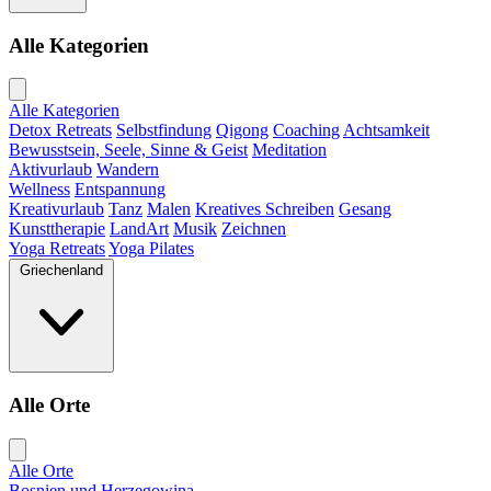
Alle Kategorien
Alle Kategorien
Detox Retreats
Selbstfindung
Qigong
Coaching
Achtsamkeit
Bewusstsein, Seele, Sinne & Geist
Meditation
Aktivurlaub
Wandern
Wellness
Entspannung
Kreativurlaub
Tanz
Malen
Kreatives Schreiben
Gesang
Kunsttherapie
LandArt
Musik
Zeichnen
Yoga Retreats
Yoga Pilates
Griechenland
Alle Orte
Alle Orte
Bosnien und Herzegowina