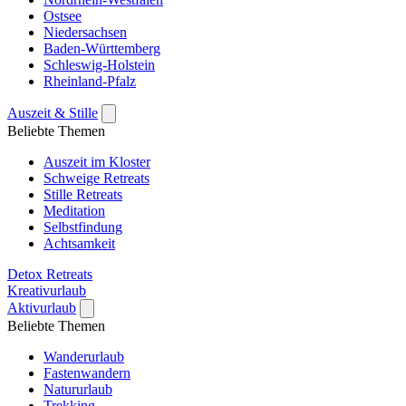
Ostsee
Niedersachsen
Baden-Württemberg
Schleswig-Holstein
Rheinland-Pfalz
Auszeit & Stille
Beliebte Themen
Auszeit im Kloster
Schweige Retreats
Stille Retreats
Meditation
Selbstfindung
Achtsamkeit
Detox Retreats
Kreativurlaub
Aktivurlaub
Beliebte Themen
Wanderurlaub
Fastenwandern
Natururlaub
Trekking