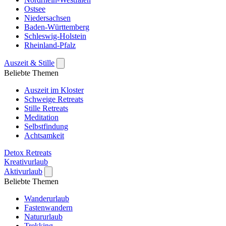
Ostsee
Niedersachsen
Baden-Württemberg
Schleswig-Holstein
Rheinland-Pfalz
Auszeit & Stille
Beliebte Themen
Auszeit im Kloster
Schweige Retreats
Stille Retreats
Meditation
Selbstfindung
Achtsamkeit
Detox Retreats
Kreativurlaub
Aktivurlaub
Beliebte Themen
Wanderurlaub
Fastenwandern
Natururlaub
Trekking