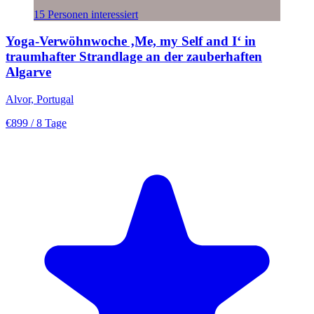
15 Personen interessiert
Yoga-Verwöhnwoche ‚Me, my Self and I‘ in
traumhafter Strandlage an der zauberhaften
Algarve
Alvor, Portugal
€899
/ 8 Tage