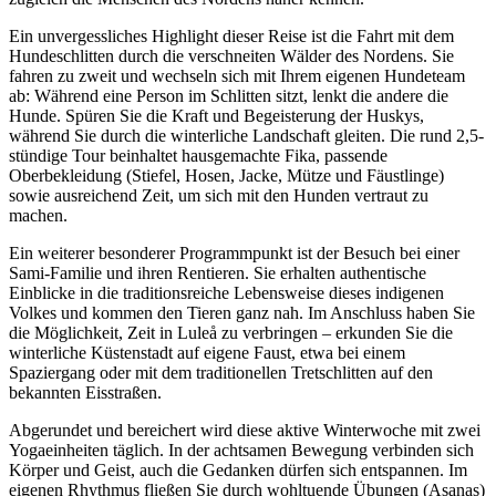
Ein unvergessliches Highlight dieser Reise ist die Fahrt mit dem
Hundeschlitten durch die verschneiten Wälder des Nordens. Sie
fahren zu zweit und wechseln sich mit Ihrem eigenen Hundeteam
ab: Während eine Person im Schlitten sitzt, lenkt die andere die
Hunde. Spüren Sie die Kraft und Begeisterung der Huskys,
während Sie durch die winterliche Landschaft gleiten. Die rund 2,5-
stündige Tour beinhaltet hausgemachte Fika, passende
Oberbekleidung (Stiefel, Hosen, Jacke, Mütze und Fäustlinge)
sowie ausreichend Zeit, um sich mit den Hunden vertraut zu
machen.
Ein weiterer besonderer Programmpunkt ist der Besuch bei einer
Sami-Familie und ihren Rentieren. Sie erhalten authentische
Einblicke in die traditionsreiche Lebensweise dieses indigenen
Volkes und kommen den Tieren ganz nah. Im Anschluss haben Sie
die Möglichkeit, Zeit in Luleå zu verbringen – erkunden Sie die
winterliche Küstenstadt auf eigene Faust, etwa bei einem
Spaziergang oder mit dem traditionellen Tretschlitten auf den
bekannten Eisstraßen.
Abgerundet und bereichert wird diese aktive Winterwoche mit zwei
Yogaeinheiten täglich. In der achtsamen Bewegung verbinden sich
Körper und Geist, auch die Gedanken dürfen sich entspannen. Im
eigenen Rhythmus fließen Sie durch wohltuende Übungen (Asanas)