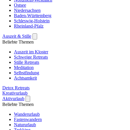
Ostsee
Niedersachsen
Baden-Württemberg
Schleswig-Holstein
Rheinland-Pfalz
Auszeit & Stille
Beliebte Themen
Auszeit im Kloster
Schweige Retreats
Stille Retreats
Meditation
Selbstfindung
Achtsamkeit
Detox Retreats
Kreativurlaub
Aktivurlaub
Beliebte Themen
Wanderurlaub
Fastenwandern
Natururlaub
Trekking