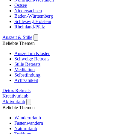
Ostsee
Niedersachsen
Baden-Württemberg
Schleswig-Holstein
Rheinland-Pfalz
Auszeit & Stille
Beliebte Themen
Auszeit im Kloster
Schweige Retreats
Stille Retreats
Meditation
Selbstfindung
Achtsamkeit
Detox Retreats
Kreativurlaub
Aktivurlaub
Beliebte Themen
Wanderurlaub
Fastenwandern
Natururlaub
Trekking