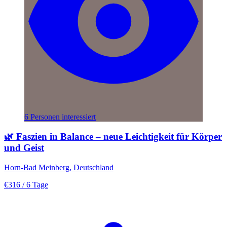
6 Personen interessiert
🌿 Faszien in Balance – neue Leichtigkeit für Körper
und Geist
Horn-Bad Meinberg, Deutschland
€316
/ 6 Tage