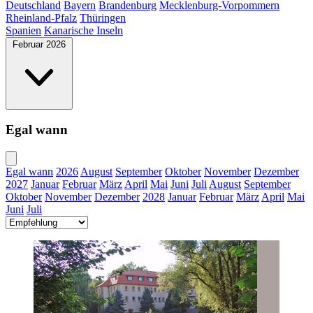
Deutschland
Bayern
Brandenburg
Mecklenburg-Vorpommern
Rheinland-Pfalz
Thüringen
Spanien
Kanarische Inseln
Februar 2026
Egal wann
Egal wann
2026
August
September
Oktober
November
Dezember
2027
Januar
Februar
März
April
Mai
Juni
Juli
August
September
Oktober
November
Dezember
2028
Januar
Februar
März
April
Mai
Juni
Juli