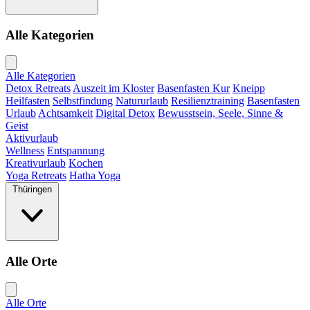
Alle Kategorien
Alle Kategorien
Detox Retreats
Auszeit im Kloster
Basenfasten Kur
Kneipp
Heilfasten
Selbstfindung
Natururlaub
Resilienztraining
Basenfasten
Urlaub
Achtsamkeit
Digital Detox
Bewusstsein, Seele, Sinne &
Geist
Aktivurlaub
Wellness
Entspannung
Kreativurlaub
Kochen
Yoga Retreats
Hatha Yoga
Thüringen
Alle Orte
Alle Orte