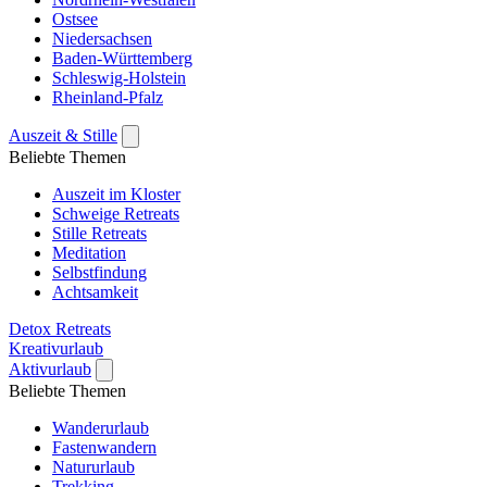
Ostsee
Niedersachsen
Baden-Württemberg
Schleswig-Holstein
Rheinland-Pfalz
Auszeit & Stille
Beliebte Themen
Auszeit im Kloster
Schweige Retreats
Stille Retreats
Meditation
Selbstfindung
Achtsamkeit
Detox Retreats
Kreativurlaub
Aktivurlaub
Beliebte Themen
Wanderurlaub
Fastenwandern
Natururlaub
Trekking