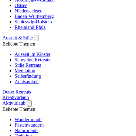
Ostsee
Niedersachsen
Baden-Württemberg
Schleswig-Holstein
Rheinland-Pfalz
Auszeit & Stille
Beliebte Themen
Auszeit im Kloster
Schweige Retreats
Stille Retreats
Meditation
Selbstfindung
Achtsamkeit
Detox Retreats
Kreativurlaub
Aktivurlaub
Beliebte Themen
Wanderurlaub
Fastenwandern
Natururlaub
Trekking