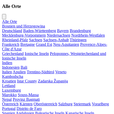
Alle Orte
Alle Orte
Bosnien und Herzegowina
Deutschland
Baden-Württemberg
Bayern
Brandenburg
Mecklenburg-Vorpommern
Niedersachsen
Nordrhein-Westfalen
Rheinland-Pfalz
Sachsen
Sachsen-Anhalt
Thüringen
Frankreich
Bretagne
Grand Est
Neu-Aquitanien
Provence-Alpes-
Côte d'Azur
Griechenland
Ionische Inseln
Peloponnes, Westgriechenland und
Ionische Inseln
Indien
Indonesien
Bali
Italien
Apulien
Trentino-Südtirol
Veneto
Kambodscha
Kroatien
Istar County
Zadarska Županija
Lettland
Luxemburg
Marokko
Souss-Massa
Nepal
Provinz Bagmati
Österreich
Kärnten
Oberösterreich
Salzburg
Steiermark
Vorarlberg
Portugal
Distrito de Faro
Spanien
Andalusien
Balearische Inseln
Kanarische Inseln