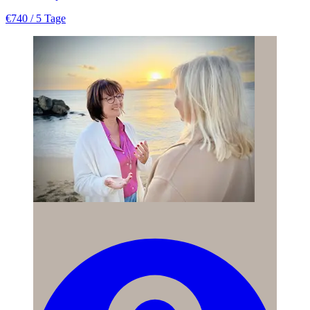
€740
/ 5 Tage