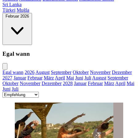
Sri Lanka
Türkei
Muğla
Februar 2026
Egal wann
Egal wann
2026
August
September
Oktober
November
Dezember
2027
Januar
Februar
März
April
Mai
Juni
Juli
August
September
Oktober
November
Dezember
2028
Januar
Februar
März
April
Mai
Juni
Juli