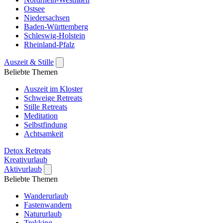
Ostsee
Niedersachsen
Baden-Württemberg
Schleswig-Holstein
Rheinland-Pfalz
Auszeit & Stille
Beliebte Themen
Auszeit im Kloster
Schweige Retreats
Stille Retreats
Meditation
Selbstfindung
Achtsamkeit
Detox Retreats
Kreativurlaub
Aktivurlaub
Beliebte Themen
Wanderurlaub
Fastenwandern
Natururlaub
Trekking