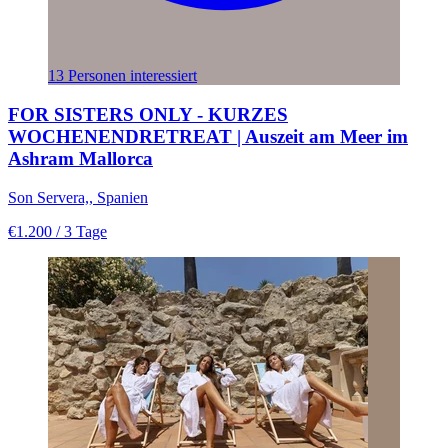
13 Personen interessiert
FOR SISTERS ONLY - KURZES
WOCHENENDRETREAT | Auszeit am Meer im
Ashram Mallorca
Son Servera,, Spanien
€1.200
/ 3 Tage