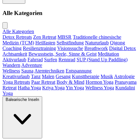
Alle Kategorien
Alle Kategorien
Detox Retreats
Zen Retreat
MBSR
Traditionelle chinesische
Medizin (TCM)
Heilfasten
Selbstfindung
Natururlaub
Qigong
Coaching
Resilienztraining
Visionssuche
Breathwork
Digital Detox
Achtsamkeit
Bewusstsein, Seele, Sinne & Geist
Meditation
Aktivurlaub
Fahrrad
Surfen
Rennrad
SUP (Stand Up Paddling)
Wandern
Adventure
Wellness
Sauna
Atemtechniken
Entspannung
Kreativurlaub
Tanz
Malen
Gesang
Kunsttherapie
Musik
Astrologie
Yoga Retreats
Paar Retreat
Body & Mind
Hormon Yoga
Pranayama
Retreat
Hatha Yoga
Kriya Yoga
Yin Yoga
Wellness Yoga
Kundalini
Yoga
Balearische Inseln