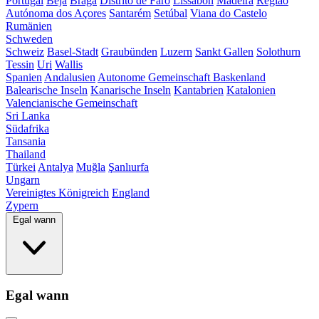
Portugal
Beja
Braga
Distrito de Faro
Lissabon
Madeira
Região
Autónoma dos Açores
Santarém
Setúbal
Viana do Castelo
Rumänien
Schweden
Schweiz
Basel-Stadt
Graubünden
Luzern
Sankt Gallen
Solothurn
Tessin
Uri
Wallis
Spanien
Andalusien
Autonome Gemeinschaft Baskenland
Balearische Inseln
Kanarische Inseln
Kantabrien
Katalonien
Valencianische Gemeinschaft
Sri Lanka
Südafrika
Tansania
Thailand
Türkei
Antalya
Muğla
Şanlıurfa
Ungarn
Vereinigtes Königreich
England
Zypern
Egal wann
Egal wann