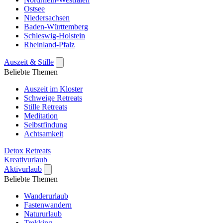
Ostsee
Niedersachsen
Baden-Württemberg
Schleswig-Holstein
Rheinland-Pfalz
Auszeit & Stille
Beliebte Themen
Auszeit im Kloster
Schweige Retreats
Stille Retreats
Meditation
Selbstfindung
Achtsamkeit
Detox Retreats
Kreativurlaub
Aktivurlaub
Beliebte Themen
Wanderurlaub
Fastenwandern
Natururlaub
Trekking