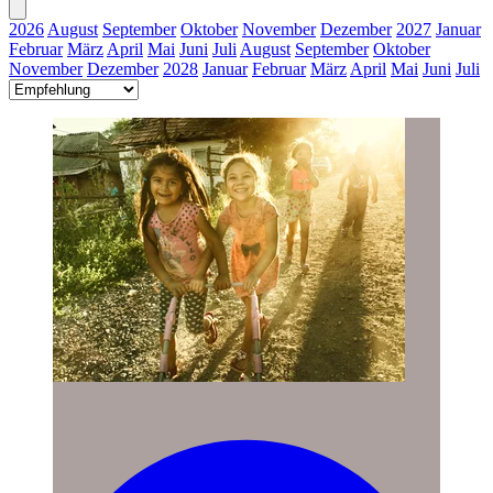
2026
August
September
Oktober
November
Dezember
2027
Januar
Februar
März
April
Mai
Juni
Juli
August
September
Oktober
November
Dezember
2028
Januar
Februar
März
April
Mai
Juni
Juli