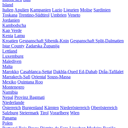
Island
Italien
Apulien
Kampanien
Lazio
Ligurien
Molise
Sardinien
Toskana
Trentino-Südtirol
Umbrien
Veneto
Jordanien
Kambodscha
Kap Verde
Kenia
Lamu
Kroatien
Gespanschaft Sibenik-Knin
Gespanschaft Split-Dalmatien
Istar County
Zadarska Županija
Lettland
Luxemburg
Malediven
Malta
Marokko
Casablanca-Settat
Dakhla-Oued Ed-Dahab
Drâa-Tafilalet
Marrakech-Safi
Oriental
Souss-Massa
Mexiko
Quintana Roo
Montenegro
Namibia
Nepal
Provinz Bagmati
Niederlande
Österreich
Burgenland
Kärnten
Niederösterreich
Oberösterreich
Salzburg
Steiermark
Tirol
Vorarlberg
Wien
Panama
Polen