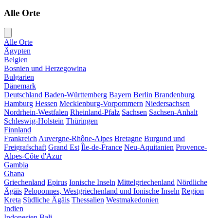
Alle Orte
Alle Orte
Ägypten
Belgien
Bosnien und Herzegowina
Bulgarien
Dänemark
Deutschland
Baden-Württemberg
Bayern
Berlin
Brandenburg
Hamburg
Hessen
Mecklenburg-Vorpommern
Niedersachsen
Nordrhein-Westfalen
Rheinland-Pfalz
Sachsen
Sachsen-Anhalt
Schleswig-Holstein
Thüringen
Finnland
Frankreich
Auvergne-Rhône-Alpes
Bretagne
Burgund und
Freigrafschaft
Grand Est
Île-de-France
Neu-Aquitanien
Provence-
Alpes-Côte d'Azur
Gambia
Ghana
Griechenland
Epirus
Ionische Inseln
Mittelgriechenland
Nördliche
Ägäis
Peloponnes, Westgriechenland und Ionische Inseln
Region
Kreta
Südliche Ägäis
Thessalien
Westmakedonien
Indien
Indonesien
Bali