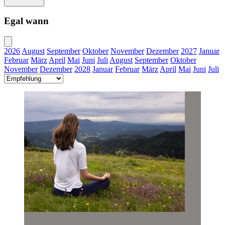
Egal wann
2026
August
September
Oktober
November
Dezember
2027
Januar
Februar
März
April
Mai
Juni
Juli
August
September
Oktober
November
Dezember
2028
Januar
Februar
März
April
Mai
Juni
Juli