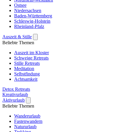
Ostsee
Niedersachsen
Baden-Württemberg
Schleswig-Holstein
Rheinland-Pfalz
Auszeit & Stille
Beliebte Themen
Auszeit im Kloster
Schweige Retreats
Stille Retreats
Meditation
Selbstfindung
Achtsamkeit
Detox Retreats
Kreativurlaub
Aktivurlaub
Beliebte Themen
Wanderurlaub
Fastenwandern
Natururlaub
Trekking