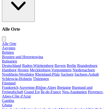
Alle Orte
Alle Orte
Ägypten
Belgien
Bosnien und Herzegowina
Bulgarien
Deutschland
Baden-Württemberg
Bayern
Berlin
Brandenburg
Hamburg
Hessen
Mecklenburg-Vorpommern
Niedersachsen
Nordrhein-Westfalen
Rheinland-Pfalz
Sachsen
Sachsen-Anhalt
Schleswig-Holstein
Thüringen
Finnland
Frankreich
Auvergne-Rhône-Alpes
Bretagne
Burgund und
Freigrafschaft
Grand Est
Île-de-France
Neu-Aquitanien
Provence-
Alpes-Côte d'Azur
Gambia
Ghana