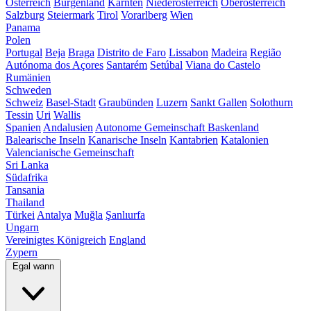
Österreich
Burgenland
Kärnten
Niederösterreich
Oberösterreich
Salzburg
Steiermark
Tirol
Vorarlberg
Wien
Panama
Polen
Portugal
Beja
Braga
Distrito de Faro
Lissabon
Madeira
Região
Autónoma dos Açores
Santarém
Setúbal
Viana do Castelo
Rumänien
Schweden
Schweiz
Basel-Stadt
Graubünden
Luzern
Sankt Gallen
Solothurn
Tessin
Uri
Wallis
Spanien
Andalusien
Autonome Gemeinschaft Baskenland
Balearische Inseln
Kanarische Inseln
Kantabrien
Katalonien
Valencianische Gemeinschaft
Sri Lanka
Südafrika
Tansania
Thailand
Türkei
Antalya
Muğla
Şanlıurfa
Ungarn
Vereinigtes Königreich
England
Zypern
Egal wann