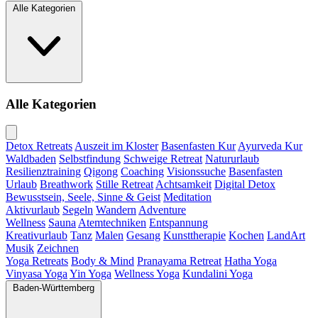
Alle Kategorien
Alle Kategorien
Detox Retreats
Auszeit im Kloster
Basenfasten Kur
Ayurveda Kur
Waldbaden
Selbstfindung
Schweige Retreat
Natururlaub
Resilienztraining
Qigong
Coaching
Visionssuche
Basenfasten
Urlaub
Breathwork
Stille Retreat
Achtsamkeit
Digital Detox
Bewusstsein, Seele, Sinne & Geist
Meditation
Aktivurlaub
Segeln
Wandern
Adventure
Wellness
Sauna
Atemtechniken
Entspannung
Kreativurlaub
Tanz
Malen
Gesang
Kunsttherapie
Kochen
LandArt
Musik
Zeichnen
Yoga Retreats
Body & Mind
Pranayama Retreat
Hatha Yoga
Vinyasa Yoga
Yin Yoga
Wellness Yoga
Kundalini Yoga
Baden-Württemberg