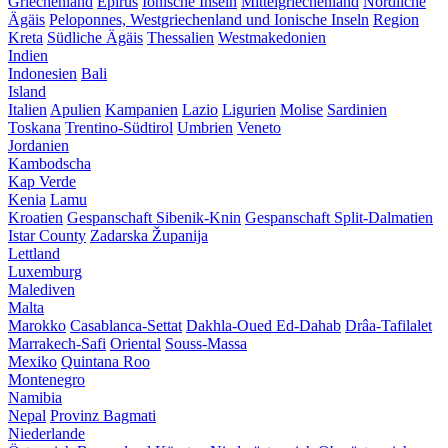
Griechenland
Epirus
Ionische Inseln
Mittelgriechenland
Nördliche
Ägäis
Peloponnes, Westgriechenland und Ionische Inseln
Region
Kreta
Südliche Ägäis
Thessalien
Westmakedonien
Indien
Indonesien
Bali
Island
Italien
Apulien
Kampanien
Lazio
Ligurien
Molise
Sardinien
Toskana
Trentino-Südtirol
Umbrien
Veneto
Jordanien
Kambodscha
Kap Verde
Kenia
Lamu
Kroatien
Gespanschaft Sibenik-Knin
Gespanschaft Split-Dalmatien
Istar County
Zadarska Županija
Lettland
Luxemburg
Malediven
Malta
Marokko
Casablanca-Settat
Dakhla-Oued Ed-Dahab
Drâa-Tafilalet
Marrakech-Safi
Oriental
Souss-Massa
Mexiko
Quintana Roo
Montenegro
Namibia
Nepal
Provinz Bagmati
Niederlande