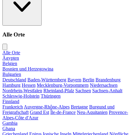
Alle Orte
Alle Orte
Ägypten
Belgien
Bosnien und Herzegowina
Bulgarien
Deutschland
Baden-Württemberg
Bayern
Berlin
Brandenburg
Hamburg
Hessen
Mecklenburg-Vorpommern
Niedersachsen
Nordrhein-Westfalen
Rheinland-Pfalz
Sachsen
Sachsen-Anhalt
Schleswig-Holstein
Thüringen
Finnland
Frankreich
Auvergne-Rhône-Alpes
Bretagne
Burgund und
Freigrafschaft
Grand Est
Île-de-France
Neu-Aquitanien
Provence-
Alpes-Côte d'Azur
Gambia
Ghana
Griechenland
Epirus
Ionische Inseln
Mittelgriechenland
Nördliche