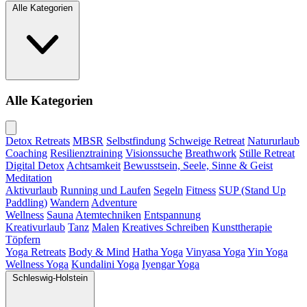
Alle Kategorien
Alle Kategorien
Detox Retreats
MBSR
Selbstfindung
Schweige Retreat
Natururlaub
Coaching
Resilienztraining
Visionssuche
Breathwork
Stille Retreat
Digital Detox
Achtsamkeit
Bewusstsein, Seele, Sinne & Geist
Meditation
Aktivurlaub
Running und Laufen
Segeln
Fitness
SUP (Stand Up
Paddling)
Wandern
Adventure
Wellness
Sauna
Atemtechniken
Entspannung
Kreativurlaub
Tanz
Malen
Kreatives Schreiben
Kunsttherapie
Töpfern
Yoga Retreats
Body & Mind
Hatha Yoga
Vinyasa Yoga
Yin Yoga
Wellness Yoga
Kundalini Yoga
Iyengar Yoga
Schleswig-Holstein