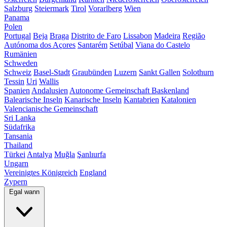
Salzburg
Steiermark
Tirol
Vorarlberg
Wien
Panama
Polen
Portugal
Beja
Braga
Distrito de Faro
Lissabon
Madeira
Região
Autónoma dos Açores
Santarém
Setúbal
Viana do Castelo
Rumänien
Schweden
Schweiz
Basel-Stadt
Graubünden
Luzern
Sankt Gallen
Solothurn
Tessin
Uri
Wallis
Spanien
Andalusien
Autonome Gemeinschaft Baskenland
Balearische Inseln
Kanarische Inseln
Kantabrien
Katalonien
Valencianische Gemeinschaft
Sri Lanka
Südafrika
Tansania
Thailand
Türkei
Antalya
Muğla
Şanlıurfa
Ungarn
Vereinigtes Königreich
England
Zypern
Egal wann