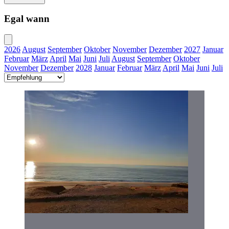
Egal wann
2026
August
September
Oktober
November
Dezember
2027
Januar
Februar
März
April
Mai
Juni
Juli
August
September
Oktober
November
Dezember
2028
Januar
Februar
März
April
Mai
Juni
Juli