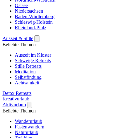
Ostsee
Niedersachsen
Baden-Württemberg
Schleswig-Holstein
Rheinland-Pfalz
Auszeit & Stille
Beliebte Themen
Auszeit im Kloster
Schweige Retreats
Stille Retreats
Meditation
Selbstfindung
Achtsamkeit
Detox Retreats
Kreativurlaub
Aktivurlaub
Beliebte Themen
Wanderurlaub
Fastenwandern
Natururlaub
Trekking