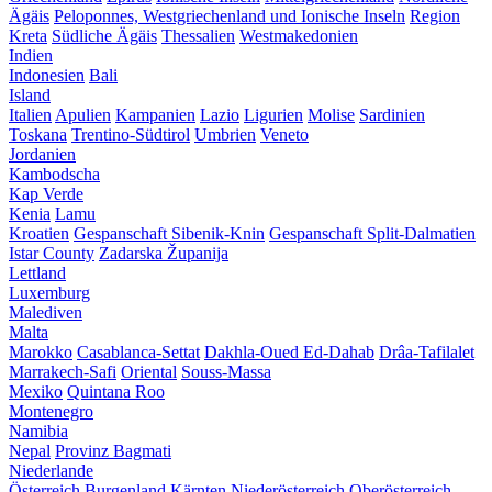
Ägäis
Peloponnes, Westgriechenland und Ionische Inseln
Region
Kreta
Südliche Ägäis
Thessalien
Westmakedonien
Indien
Indonesien
Bali
Island
Italien
Apulien
Kampanien
Lazio
Ligurien
Molise
Sardinien
Toskana
Trentino-Südtirol
Umbrien
Veneto
Jordanien
Kambodscha
Kap Verde
Kenia
Lamu
Kroatien
Gespanschaft Sibenik-Knin
Gespanschaft Split-Dalmatien
Istar County
Zadarska Županija
Lettland
Luxemburg
Malediven
Malta
Marokko
Casablanca-Settat
Dakhla-Oued Ed-Dahab
Drâa-Tafilalet
Marrakech-Safi
Oriental
Souss-Massa
Mexiko
Quintana Roo
Montenegro
Namibia
Nepal
Provinz Bagmati
Niederlande
Österreich
Burgenland
Kärnten
Niederösterreich
Oberösterreich