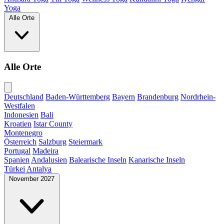
Yoga
Alle Orte
Alle Orte
Deutschland
Baden-Württemberg
Bayern
Brandenburg
Nordrhein-
Westfalen
Indonesien
Bali
Kroatien
Istar County
Montenegro
Österreich
Salzburg
Steiermark
Portugal
Madeira
Spanien
Andalusien
Balearische Inseln
Kanarische Inseln
Türkei
Antalya
November 2027