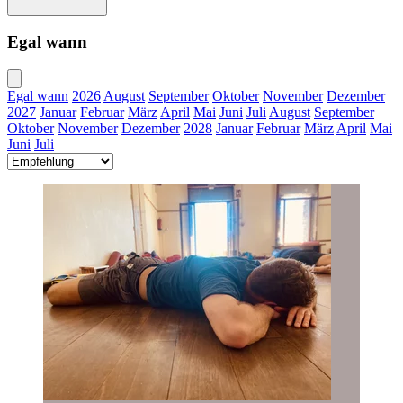
Egal wann
Egal wann
2026
August
September
Oktober
November
Dezember
2027
Januar
Februar
März
April
Mai
Juni
Juli
August
September
Oktober
November
Dezember
2028
Januar
Februar
März
April
Mai
Juni
Juli