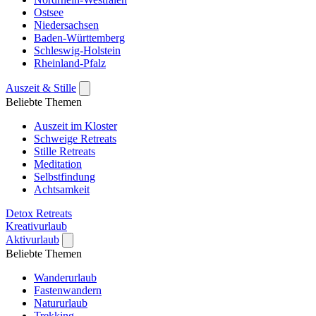
Ostsee
Niedersachsen
Baden-Württemberg
Schleswig-Holstein
Rheinland-Pfalz
Auszeit & Stille
Beliebte Themen
Auszeit im Kloster
Schweige Retreats
Stille Retreats
Meditation
Selbstfindung
Achtsamkeit
Detox Retreats
Kreativurlaub
Aktivurlaub
Beliebte Themen
Wanderurlaub
Fastenwandern
Natururlaub
Trekking