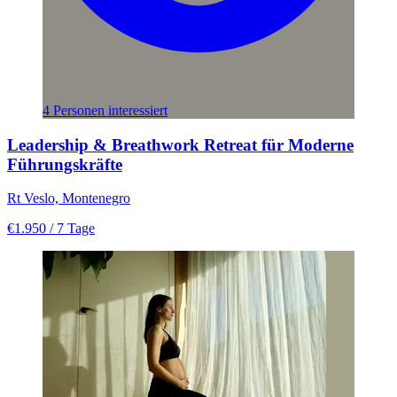
4 Personen interessiert
Leadership & Breathwork Retreat für Moderne
Führungskräfte
Rt Veslo, Montenegro
€1.950
/ 7 Tage