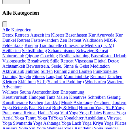
Alle Kategorien
Alle Kategorien
Detox Retreats
Auszeit im Kloster
Basenfasten Kur
Ayurveda Kur
Dunkel Retreat
Fastenwandern
Zen Retreat
Waldbaden
MBSR
Feldenkrais
Kneipp
Traditionelle chinesische Medizin (TCM)
Heilfasten
Selbstfindung
Schamanismus
Schweige Retreat
Natururlaub
Qigong
Coaching
Resilienztraining
Basenfasten Urlaub
Visionssuche
Breathwork
Stille Retreat
Vipassana
Digital Detox
Achtsamkeit
Bewusstsein, Seele, Sinne & Geist
Meditation
Aktivurlaub
Fahrrad
Surfen
Running und Laufen
Funktionelles
Training
Segeln
Fitness
Langlauf
Mountainbike
Rennrad
Tauchen
Klettern
Skifahren
SUP (Stand Up Paddling)
Windsurfen
Wandern
Adventure
Wellness
Sauna
Atemtechniken
Entspannung
Kreativurlaub
Handpan
Tanz
Malen
Kreatives Schreiben
Gesang
Kunsttherapie
Kochen
LandArt
Musik
Astrologie
Zeichnen
Töpfern
Yoga Retreats
Paar Retreat
Body & Mind
Hormon Yoga
SUP Yoga
Pranayama Retreat
Hatha Yoga
Vini Yoga
Yoga Pilates
Forrest Yoga
Aerial Yoga
Tantra Yoga
TriYoga
Yogalehrer Ausbildung
Vinyasa
Yoga
Sivananda Yoga
Ashtanga Yoga
Lach Yoga
Kriya Yoga
Pilates
Anusara Yoga
Yin Yoga
Wellness Yoga
Kundalini Yoga
Iyengar