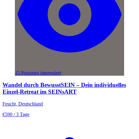
15 Personen interessiert
Wandel durch BewusstSEIN – Dein individuelles
Einzel-Retreat im SEINsART
Feucht, Deutschland
€590
/ 3 Tage