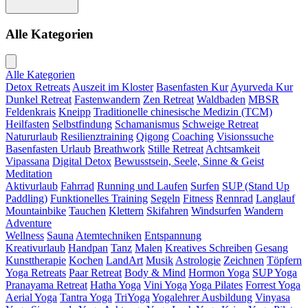
Alle Kategorien
Alle Kategorien
Detox Retreats
Auszeit im Kloster
Basenfasten Kur
Ayurveda Kur
Dunkel Retreat
Fastenwandern
Zen Retreat
Waldbaden
MBSR
Feldenkrais
Kneipp
Traditionelle chinesische Medizin (TCM)
Heilfasten
Selbstfindung
Schamanismus
Schweige Retreat
Natururlaub
Resilienztraining
Qigong
Coaching
Visionssuche
Basenfasten Urlaub
Breathwork
Stille Retreat
Achtsamkeit
Vipassana
Digital Detox
Bewusstsein, Seele, Sinne & Geist
Meditation
Aktivurlaub
Fahrrad
Running und Laufen
Surfen
SUP (Stand Up
Paddling)
Funktionelles Training
Segeln
Fitness
Rennrad
Langlauf
Mountainbike
Tauchen
Klettern
Skifahren
Windsurfen
Wandern
Adventure
Wellness
Sauna
Atemtechniken
Entspannung
Kreativurlaub
Handpan
Tanz
Malen
Kreatives Schreiben
Gesang
Kunsttherapie
Kochen
LandArt
Musik
Astrologie
Zeichnen
Töpfern
Yoga Retreats
Paar Retreat
Body & Mind
Hormon Yoga
SUP Yoga
Pranayama Retreat
Hatha Yoga
Vini Yoga
Yoga Pilates
Forrest Yoga
Aerial Yoga
Tantra Yoga
TriYoga
Yogalehrer Ausbildung
Vinyasa