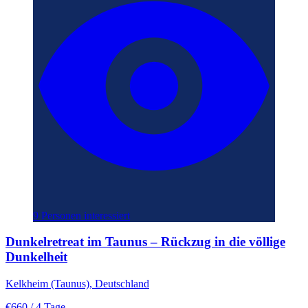
9 Personen interessiert
Dunkelretreat im Taunus – Rückzug in die völlige
Dunkelheit
Kelkheim (Taunus), Deutschland
€660
/ 4 Tage