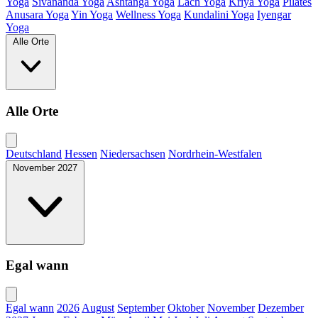
Yoga
Sivananda Yoga
Ashtanga Yoga
Lach Yoga
Kriya Yoga
Pilates
Anusara Yoga
Yin Yoga
Wellness Yoga
Kundalini Yoga
Iyengar
Yoga
Alle Orte
Alle Orte
Deutschland
Hessen
Niedersachsen
Nordrhein-Westfalen
November 2027
Egal wann
Egal wann
2026
August
September
Oktober
November
Dezember