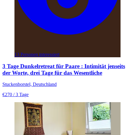
13 Personen interessiert
3 Tage Dunkelretreat für Paare : Intimität jenseits
der Worte, drei Tage für das Wesentliche
Stuckenborstel, Deutschland
€270
/ 3 Tage