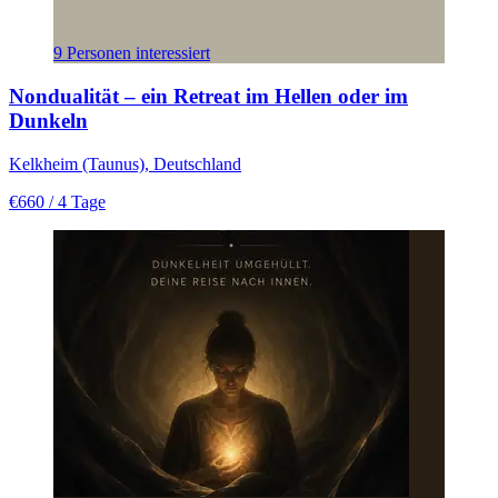
9 Personen interessiert
Nondualität – ein Retreat im Hellen oder im
Dunkeln
Kelkheim (Taunus), Deutschland
€660
/ 4 Tage