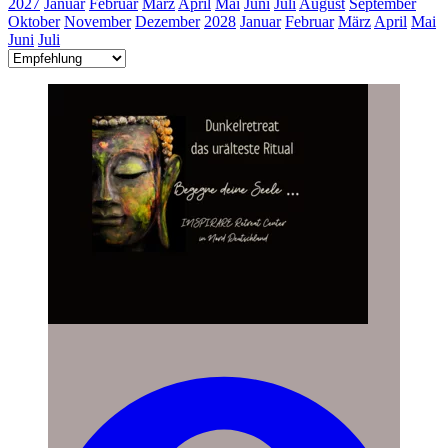
2027
Januar
Februar
März
April
Mai
Juni
Juli
August
September
Oktober
November
Dezember
2028
Januar
Februar
März
April
Mai
Juni
Juli