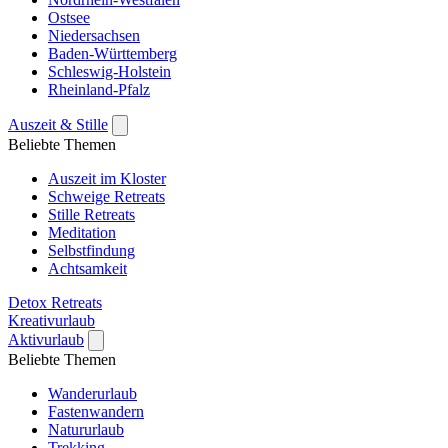
Ostsee
Niedersachsen
Baden-Württemberg
Schleswig-Holstein
Rheinland-Pfalz
Auszeit & Stille
Beliebte Themen
Auszeit im Kloster
Schweige Retreats
Stille Retreats
Meditation
Selbstfindung
Achtsamkeit
Detox Retreats
Kreativurlaub
Aktivurlaub
Beliebte Themen
Wanderurlaub
Fastenwandern
Natururlaub
Trekking