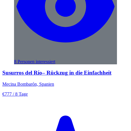
8 Personen interessiert
Susurros del Río– Rückzug in die Einfachheit
Mecina Bombarón, Spanien
€777
/ 8 Tage