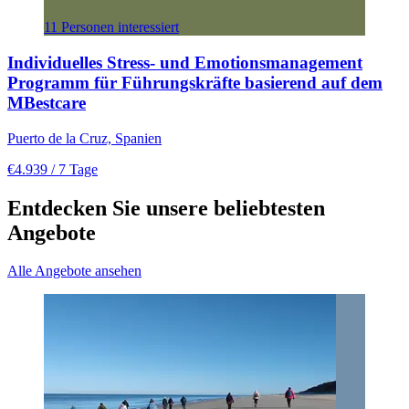
11 Personen interessiert
Individuelles Stress- und Emotionsmanagement
Programm für Führungskräfte basierend auf dem
MBestcare
Puerto de la Cruz, Spanien
€4.939
/ 7 Tage
Entdecken Sie unsere beliebtesten
Angebote
Alle Angebote ansehen