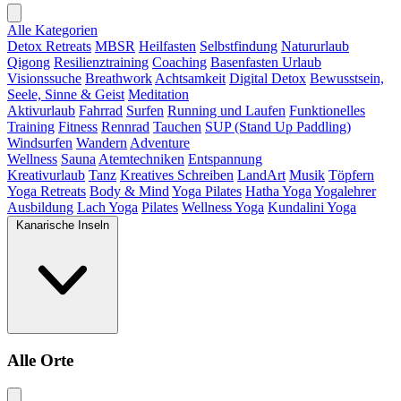
Alle Kategorien
Detox Retreats
MBSR
Heilfasten
Selbstfindung
Natururlaub
Qigong
Resilienztraining
Coaching
Basenfasten Urlaub
Visionssuche
Breathwork
Achtsamkeit
Digital Detox
Bewusstsein,
Seele, Sinne & Geist
Meditation
Aktivurlaub
Fahrrad
Surfen
Running und Laufen
Funktionelles
Training
Fitness
Rennrad
Tauchen
SUP (Stand Up Paddling)
Windsurfen
Wandern
Adventure
Wellness
Sauna
Atemtechniken
Entspannung
Kreativurlaub
Tanz
Kreatives Schreiben
LandArt
Musik
Töpfern
Yoga Retreats
Body & Mind
Yoga Pilates
Hatha Yoga
Yogalehrer
Ausbildung
Lach Yoga
Pilates
Wellness Yoga
Kundalini Yoga
Kanarische Inseln
Alle Orte