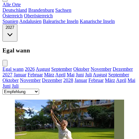
Alle Orte
Deutschland
Brandenburg
Sachsen
Österreich
Oberösterreich
Spanien
Andalusien
Balearische Inseln
Kanarische Inseln
2027
Egal wann
Egal wann
2026
August
September
Oktober
November
Dezember
2027
Januar
Februar
März
April
Mai
Juni
Juli
August
September
Oktober
November
Dezember
2028
Januar
Februar
März
April
Mai
Juni
Juli