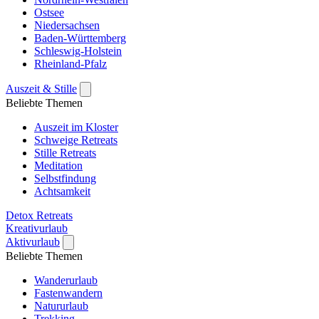
Ostsee
Niedersachsen
Baden-Württemberg
Schleswig-Holstein
Rheinland-Pfalz
Auszeit & Stille
Beliebte Themen
Auszeit im Kloster
Schweige Retreats
Stille Retreats
Meditation
Selbstfindung
Achtsamkeit
Detox Retreats
Kreativurlaub
Aktivurlaub
Beliebte Themen
Wanderurlaub
Fastenwandern
Natururlaub
Trekking