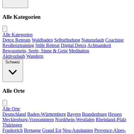
Alle Kategorien
Alle Kategorien
Detox Retreats
Waldbaden
Selbstfindung
Natururlaub
Coaching
Resilienztraining
Stille Retreat
Digital Detox
Achtsamkeit
Bewusstsein, Seele, Sinne & Geist
Meditation
Aktivurlaub
Wandern
Schweiz
Alle Orte
Alle Orte
Deutschland
Baden-Württemberg
Bayern
Brandenburg
Hessen
Mecklenburg-Vorpommern
Nordrhein-Westfalen
Rheinland-Pfalz
Thüringen
Frankreich
Bretagne
Grand Est
Neu-Aquitanien
Provence-Alpes-