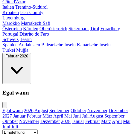
Côte d'Azur
Italien
Trentino-Südtirol
Kroatien
Istar County
Luxemburg
Marokko
Marrakech-Safi
Österreich
Kärnten
Oberösterreich
Steiermark
Tirol
Vorarlberg
Portugal
Distrito de Faro
Schweiz
Tessin
Spanien
Andalusien
Balearische Inseln
Kanarische Inseln
Türkei
Muğla
Februar 2026
Egal wann
Egal wann
2026
August
September
Oktober
November
Dezember
2027
Januar
Februar
März
April
Mai
Juni
Juli
August
September
Oktober
November
Dezember
2028
Januar
Februar
März
April
Mai
Juni
Juli