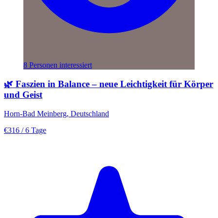
8 Personen interessiert
🌿 Faszien in Balance – neue Leichtigkeit für Körper
und Geist
Horn-Bad Meinberg, Deutschland
€316
/ 6 Tage