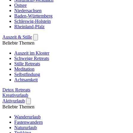
Ostsee
Niedersachsen
Baden-Württemberg
Schleswig-Holstein
Rheinland-Pfalz
Auszeit & Stille
Beliebte Themen
Auszeit im Kloster
Schweige Retreats
Stille Retreats
Meditation
Selbstfindung
Achtsamkeit
Detox Retreats
Kreativurlaub
Aktivurlaub
Beliebte Themen
Wanderurlaub
Fastenwandern
Natururlaub
Trekking