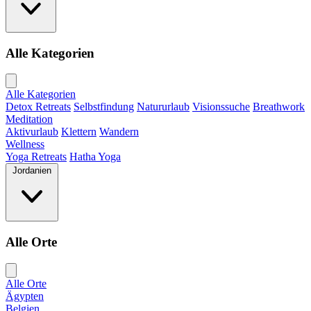
Alle Kategorien
Alle Kategorien
Detox Retreats
Selbstfindung
Natururlaub
Visionssuche
Breathwork
Meditation
Aktivurlaub
Klettern
Wandern
Wellness
Yoga Retreats
Hatha Yoga
Jordanien
Alle Orte
Alle Orte
Ägypten
Belgien