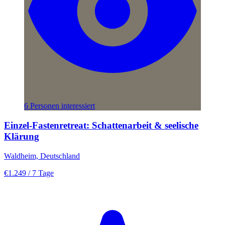
6 Personen interessiert
Einzel-Fastenretreat: Schattenarbeit & seelische
Klärung
Waldheim, Deutschland
€1.249
/ 7 Tage