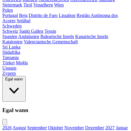
Steiermark
Tirol
Vorarlberg
Wien
Polen
Portugal
Beja
Distrito de Faro
Lissabon
Região Autónoma dos
Açores
Setúbal
Schweden
Schweiz
Sankt Gallen
Tessin
Spanien
Andalusien
Balearische Inseln
Kanarische Inseln
Katalonien
Valencianische Gemeinschaft
Sri Lanka
Südafrika
Tansania
Türkei
Muğla
Ungarn
Zypern
Egal wann
Egal wann
2026
August
September
Oktober
November
Dezember
2027
Januar