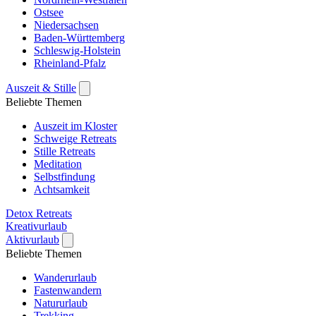
Ostsee
Niedersachsen
Baden-Württemberg
Schleswig-Holstein
Rheinland-Pfalz
Auszeit & Stille
Beliebte Themen
Auszeit im Kloster
Schweige Retreats
Stille Retreats
Meditation
Selbstfindung
Achtsamkeit
Detox Retreats
Kreativurlaub
Aktivurlaub
Beliebte Themen
Wanderurlaub
Fastenwandern
Natururlaub
Trekking