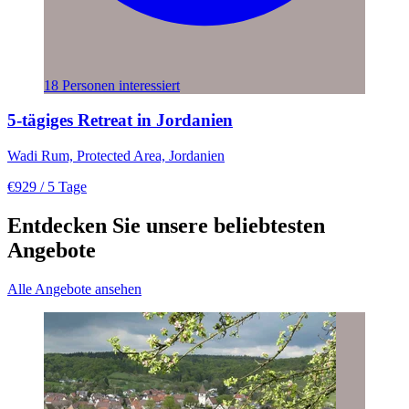
18 Personen interessiert
5-tägiges Retreat in Jordanien
Wadi Rum, Protected Area, Jordanien
€929
/ 5 Tage
Entdecken Sie unsere beliebtesten
Angebote
Alle Angebote ansehen