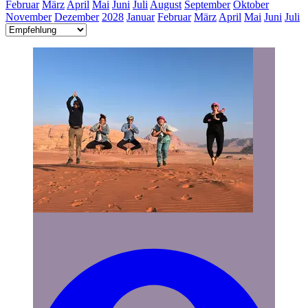
Februar
März
April
Mai
Juni
Juli
August
September
Oktober
November
Dezember
2028
Januar
Februar
März
April
Mai
Juni
Juli