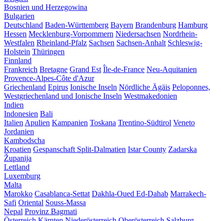
Bosnien und Herzegowina
Bulgarien
Deutschland
Baden-Württemberg
Bayern
Brandenburg
Hamburg
Hessen
Mecklenburg-Vorpommern
Niedersachsen
Nordrhein-
Westfalen
Rheinland-Pfalz
Sachsen
Sachsen-Anhalt
Schleswig-
Holstein
Thüringen
Finnland
Frankreich
Bretagne
Grand Est
Île-de-France
Neu-Aquitanien
Provence-Alpes-Côte d'Azur
Griechenland
Epirus
Ionische Inseln
Nördliche Ägäis
Peloponnes,
Westgriechenland und Ionische Inseln
Westmakedonien
Indien
Indonesien
Bali
Italien
Apulien
Kampanien
Toskana
Trentino-Südtirol
Veneto
Jordanien
Kambodscha
Kroatien
Gespanschaft Split-Dalmatien
Istar County
Zadarska
Županija
Lettland
Luxemburg
Malta
Marokko
Casablanca-Settat
Dakhla-Oued Ed-Dahab
Marrakech-
Safi
Oriental
Souss-Massa
Nepal
Provinz Bagmati
Österreich
Kärnten
Niederösterreich
Oberösterreich
Salzburg