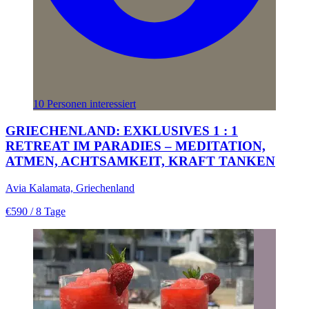
10 Personen interessiert
GRIECHENLAND: EXKLUSIVES 1 : 1
RETREAT IM PARADIES – MEDITATION,
ATMEN, ACHTSAMKEIT, KRAFT TANKEN
Avia Kalamata, Griechenland
€590
/ 8 Tage