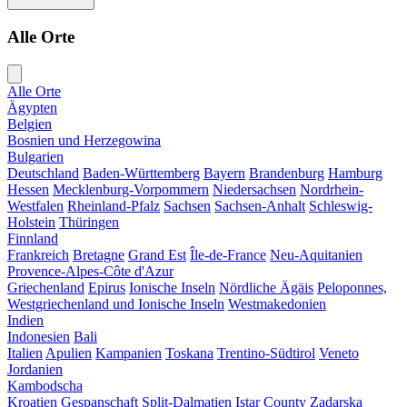
Alle Orte
Alle Orte
Ägypten
Belgien
Bosnien und Herzegowina
Bulgarien
Deutschland
Baden-Württemberg
Bayern
Brandenburg
Hamburg
Hessen
Mecklenburg-Vorpommern
Niedersachsen
Nordrhein-
Westfalen
Rheinland-Pfalz
Sachsen
Sachsen-Anhalt
Schleswig-
Holstein
Thüringen
Finnland
Frankreich
Bretagne
Grand Est
Île-de-France
Neu-Aquitanien
Provence-Alpes-Côte d'Azur
Griechenland
Epirus
Ionische Inseln
Nördliche Ägäis
Peloponnes,
Westgriechenland und Ionische Inseln
Westmakedonien
Indien
Indonesien
Bali
Italien
Apulien
Kampanien
Toskana
Trentino-Südtirol
Veneto
Jordanien
Kambodscha
Kroatien
Gespanschaft Split-Dalmatien
Istar County
Zadarska