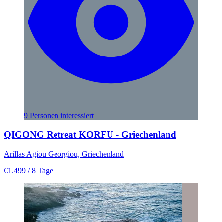
9 Personen interessiert
QIGONG Retreat KORFU - Griechenland
Arillas Agiou Georgiou, Griechenland
€1.499
/ 8 Tage