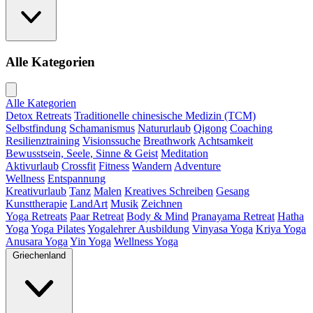
Alle Kategorien
Alle Kategorien
Detox Retreats
Traditionelle chinesische Medizin (TCM)
Selbstfindung
Schamanismus
Natururlaub
Qigong
Coaching
Resilienztraining
Visionssuche
Breathwork
Achtsamkeit
Bewusstsein, Seele, Sinne & Geist
Meditation
Aktivurlaub
Crossfit
Fitness
Wandern
Adventure
Wellness
Entspannung
Kreativurlaub
Tanz
Malen
Kreatives Schreiben
Gesang
Kunsttherapie
LandArt
Musik
Zeichnen
Yoga Retreats
Paar Retreat
Body & Mind
Pranayama Retreat
Hatha
Yoga
Yoga Pilates
Yogalehrer Ausbildung
Vinyasa Yoga
Kriya Yoga
Anusara Yoga
Yin Yoga
Wellness Yoga
Griechenland