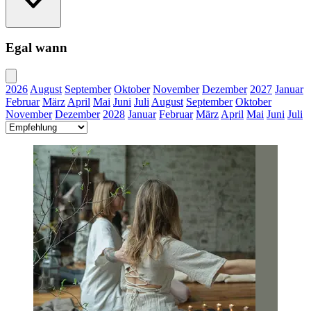
Egal wann
2026
August
September
Oktober
November
Dezember
2027
Januar
Februar
März
April
Mai
Juni
Juli
August
September
Oktober
November
Dezember
2028
Januar
Februar
März
April
Mai
Juni
Juli