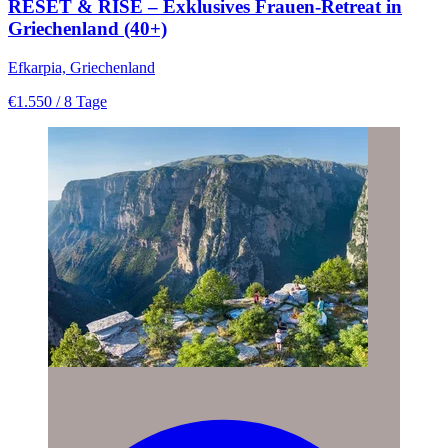
RESET & RISE – Exklusives Frauen‑Retreat in
Griechenland (40+)
Efkarpia, Griechenland
€1.550
/ 8 Tage