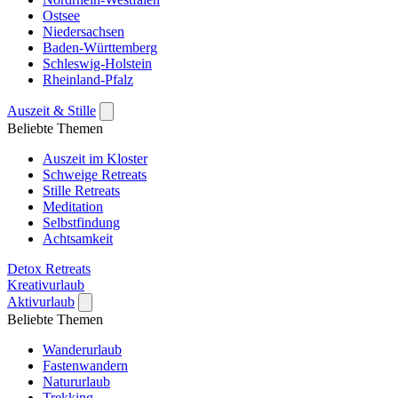
Ostsee
Niedersachsen
Baden-Württemberg
Schleswig-Holstein
Rheinland-Pfalz
Auszeit & Stille
Beliebte Themen
Auszeit im Kloster
Schweige Retreats
Stille Retreats
Meditation
Selbstfindung
Achtsamkeit
Detox Retreats
Kreativurlaub
Aktivurlaub
Beliebte Themen
Wanderurlaub
Fastenwandern
Natururlaub
Trekking