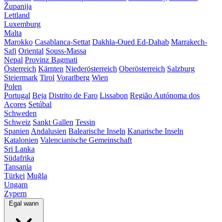
Županija
Lettland
Luxemburg
Malta
Marokko
Casablanca-Settat
Dakhla-Oued Ed-Dahab
Marrakech-
Safi
Oriental
Souss-Massa
Nepal
Provinz Bagmati
Österreich
Kärnten
Niederösterreich
Oberösterreich
Salzburg
Steiermark
Tirol
Vorarlberg
Wien
Polen
Portugal
Beja
Distrito de Faro
Lissabon
Região Autónoma dos
Açores
Setúbal
Schweden
Schweiz
Sankt Gallen
Tessin
Spanien
Andalusien
Balearische Inseln
Kanarische Inseln
Katalonien
Valencianische Gemeinschaft
Sri Lanka
Südafrika
Tansania
Türkei
Muğla
Ungarn
Zypern
Egal wann