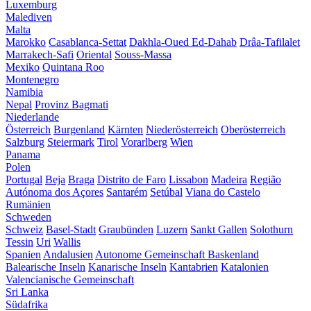
Luxemburg
Malediven
Malta
Marokko
Casablanca-Settat
Dakhla-Oued Ed-Dahab
Drâa-Tafilalet
Marrakech-Safi
Oriental
Souss-Massa
Mexiko
Quintana Roo
Montenegro
Namibia
Nepal
Provinz Bagmati
Niederlande
Österreich
Burgenland
Kärnten
Niederösterreich
Oberösterreich
Salzburg
Steiermark
Tirol
Vorarlberg
Wien
Panama
Polen
Portugal
Beja
Braga
Distrito de Faro
Lissabon
Madeira
Região
Autónoma dos Açores
Santarém
Setúbal
Viana do Castelo
Rumänien
Schweden
Schweiz
Basel-Stadt
Graubünden
Luzern
Sankt Gallen
Solothurn
Tessin
Uri
Wallis
Spanien
Andalusien
Autonome Gemeinschaft Baskenland
Balearische Inseln
Kanarische Inseln
Kantabrien
Katalonien
Valencianische Gemeinschaft
Sri Lanka
Südafrika