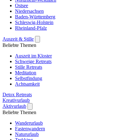
Ostsee
Niedersachsen
Baden-Württemberg
Schleswig-Holstein
Rheinland-Pfalz
Auszeit & Stille
Beliebte Themen
Auszeit im Kloster
Schweige Retreats
Stille Retreats
Meditation
Selbstfindung
Achtsamkeit
Detox Retreats
Kreativurlaub
Aktivurlaub
Beliebte Themen
Wanderurlaub
Fastenwandern
Natururlaub
Trekking