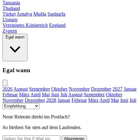
Tansania
Thailand
Türkei
Antalya
Muğla
Şanlıurfa
Ungarn
Vereinigtes Königreich
England
Zypern
Egal wann
Egal wann
2026
August
September
Oktober
November
Dezember
2027
Januar
Februar
März
April
Mai
Juni
Juli
August
September
Oktober
November
Dezember
2028
Januar
Februar
März
April
Mai
Juni
Juli
Neue Retreats direkt ins Postfach?
So bleiben Sie stets auf dem Laufenden.