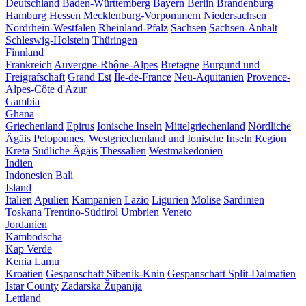
Deutschland
Baden-Württemberg
Bayern
Berlin
Brandenburg
Hamburg
Hessen
Mecklenburg-Vorpommern
Niedersachsen
Nordrhein-Westfalen
Rheinland-Pfalz
Sachsen
Sachsen-Anhalt
Schleswig-Holstein
Thüringen
Finnland
Frankreich
Auvergne-Rhône-Alpes
Bretagne
Burgund und
Freigrafschaft
Grand Est
Île-de-France
Neu-Aquitanien
Provence-
Alpes-Côte d'Azur
Gambia
Ghana
Griechenland
Epirus
Ionische Inseln
Mittelgriechenland
Nördliche
Ägäis
Peloponnes, Westgriechenland und Ionische Inseln
Region
Kreta
Südliche Ägäis
Thessalien
Westmakedonien
Indien
Indonesien
Bali
Island
Italien
Apulien
Kampanien
Lazio
Ligurien
Molise
Sardinien
Toskana
Trentino-Südtirol
Umbrien
Veneto
Jordanien
Kambodscha
Kap Verde
Kenia
Lamu
Kroatien
Gespanschaft Sibenik-Knin
Gespanschaft Split-Dalmatien
Istar County
Zadarska Županija
Lettland