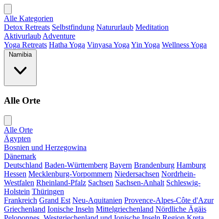
Alle Kategorien
Detox Retreats
Selbstfindung
Natururlaub
Meditation
Aktivurlaub
Adventure
Yoga Retreats
Hatha Yoga
Vinyasa Yoga
Yin Yoga
Wellness Yoga
Namibia
Alle Orte
Alle Orte
Ägypten
Bosnien und Herzegowina
Dänemark
Deutschland
Baden-Württemberg
Bayern
Brandenburg
Hamburg
Hessen
Mecklenburg-Vorpommern
Niedersachsen
Nordrhein-
Westfalen
Rheinland-Pfalz
Sachsen
Sachsen-Anhalt
Schleswig-
Holstein
Thüringen
Frankreich
Grand Est
Neu-Aquitanien
Provence-Alpes-Côte d'Azur
Griechenland
Ionische Inseln
Mittelgriechenland
Nördliche Ägäis
Peloponnes, Westgriechenland und Ionische Inseln
Region Kreta