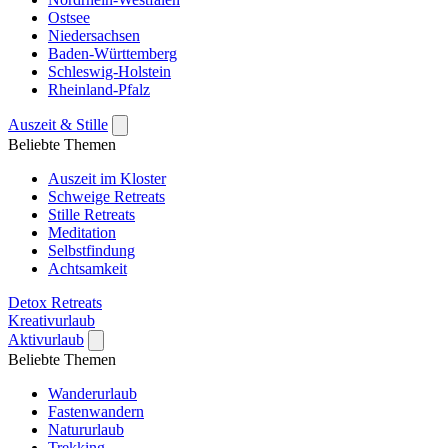
Ostsee
Niedersachsen
Baden-Württemberg
Schleswig-Holstein
Rheinland-Pfalz
Auszeit & Stille
Beliebte Themen
Auszeit im Kloster
Schweige Retreats
Stille Retreats
Meditation
Selbstfindung
Achtsamkeit
Detox Retreats
Kreativurlaub
Aktivurlaub
Beliebte Themen
Wanderurlaub
Fastenwandern
Natururlaub
Trekking