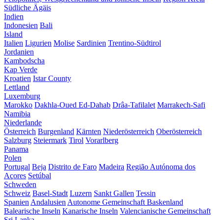
Südliche Ägäis
Indien
Indonesien
Bali
Island
Italien
Ligurien
Molise
Sardinien
Trentino-Südtirol
Jordanien
Kambodscha
Kap Verde
Kroatien
Istar County
Lettland
Luxemburg
Marokko
Dakhla-Oued Ed-Dahab
Drâa-Tafilalet
Marrakech-Safi
Namibia
Niederlande
Österreich
Burgenland
Kärnten
Niederösterreich
Oberösterreich
Salzburg
Steiermark
Tirol
Vorarlberg
Panama
Polen
Portugal
Beja
Distrito de Faro
Madeira
Região Autónoma dos
Açores
Setúbal
Schweden
Schweiz
Basel-Stadt
Luzern
Sankt Gallen
Tessin
Spanien
Andalusien
Autonome Gemeinschaft Baskenland
Balearische Inseln
Kanarische Inseln
Valencianische Gemeinschaft
Sri Lanka