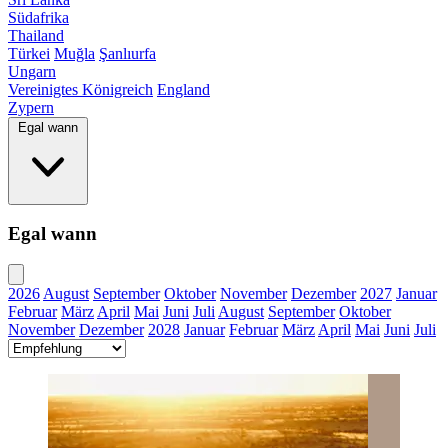
Südafrika
Thailand
Türkei
Muğla
Şanlıurfa
Ungarn
Vereinigtes Königreich
England
Zypern
Egal wann
Egal wann
2026
August
September
Oktober
November
Dezember
2027
Januar
Februar
März
April
Mai
Juni
Juli
August
September
Oktober
November
Dezember
2028
Januar
Februar
März
April
Mai
Juni
Juli