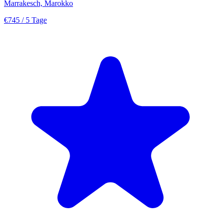
Marrakesch, Marokko
€745
/ 5 Tage