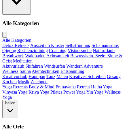
Alle Kategorien
Alle Kategorien
Detox Retreats
Auszeit im Kloster
Selbstfindung
Schamanismus
Qigong
Resilienztraining
Coaching
Visionssuche
Natururlaub
Breathwork
Waldbaden
Achtsamkeit
Bewusstsein, Seele, Sinne &
Geist
Meditation
Aktivurlaub
Skifahren
Windsurfen
Wandern
Adventure
Wellness
Sauna
Atemtechniken
Entspannung
Kreativurlaub
Handpan
Tanz
Malen
Kreatives Schreiben
Gesang
Kochen
Musik
Zeichnen
Yoga Retreats
Body & Mind
Pranayama Retreat
Hatha Yoga
Vinyasa Yoga
Kriya Yoga
Pilates
Power Yoga
Yin Yoga
Wellness
Yoga
Italien
Alle Orte