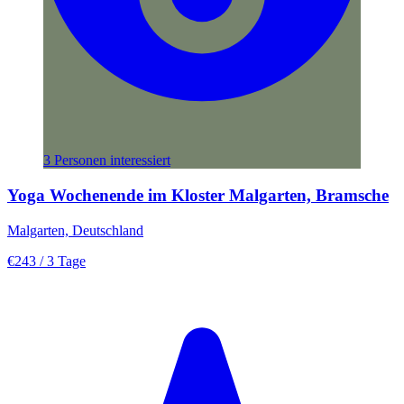
3 Personen interessiert
Yoga Wochenende im Kloster Malgarten, Bramsche
Malgarten, Deutschland
€243
/ 3 Tage