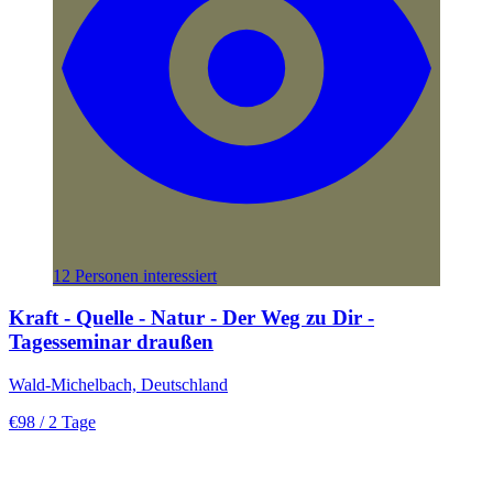
12 Personen interessiert
Kraft - Quelle - Natur - Der Weg zu Dir -
Tagesseminar draußen
Wald-Michelbach, Deutschland
€98
/ 2 Tage