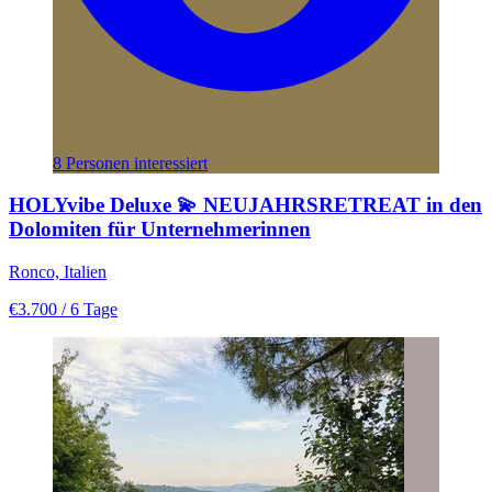
8 Personen interessiert
HOLYvibe Deluxe 💫 NEUJAHRSRETREAT in den
Dolomiten für Unternehmerinnen
Ronco, Italien
€3.700
/ 6 Tage