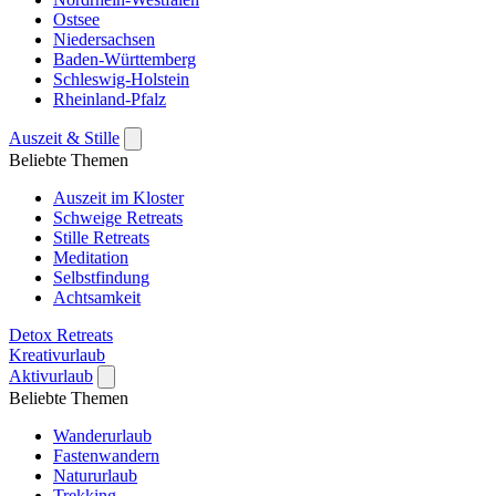
Ostsee
Niedersachsen
Baden-Württemberg
Schleswig-Holstein
Rheinland-Pfalz
Auszeit & Stille
Beliebte Themen
Auszeit im Kloster
Schweige Retreats
Stille Retreats
Meditation
Selbstfindung
Achtsamkeit
Detox Retreats
Kreativurlaub
Aktivurlaub
Beliebte Themen
Wanderurlaub
Fastenwandern
Natururlaub
Trekking