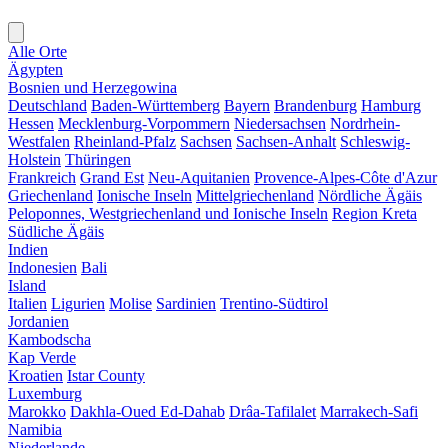
Alle Orte
Ägypten
Bosnien und Herzegowina
Deutschland
Baden-Württemberg
Bayern
Brandenburg
Hamburg
Hessen
Mecklenburg-Vorpommern
Niedersachsen
Nordrhein-
Westfalen
Rheinland-Pfalz
Sachsen
Sachsen-Anhalt
Schleswig-
Holstein
Thüringen
Frankreich
Grand Est
Neu-Aquitanien
Provence-Alpes-Côte d'Azur
Griechenland
Ionische Inseln
Mittelgriechenland
Nördliche Ägäis
Peloponnes, Westgriechenland und Ionische Inseln
Region Kreta
Südliche Ägäis
Indien
Indonesien
Bali
Island
Italien
Ligurien
Molise
Sardinien
Trentino-Südtirol
Jordanien
Kambodscha
Kap Verde
Kroatien
Istar County
Luxemburg
Marokko
Dakhla-Oued Ed-Dahab
Drâa-Tafilalet
Marrakech-Safi
Namibia
Niederlande