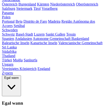
Österreich
Burgenland
Kärnten
Niederösterreich
Oberösterreich
Salzburg
Steiermark
Tirol
Vorarlberg
Panama
Polen
Portugal
Beja
Distrito de Faro
Madeira
Região Autónoma dos
Açores
Setúbal
Schweden
Schweiz
Basel-Stadt
Luzern
Sankt Gallen
Tessin
Spanien
Andalusien
Autonome Gemeinschaft Baskenland
Balearische Inseln
Kanarische Inseln
Valencianische Gemeinschaft
Sri Lanka
Südafrika
Thailand
Türkei
Muğla
Şanlıurfa
Ungarn
Vereinigtes Königreich
England
Zypern
Egal wann
Egal wann