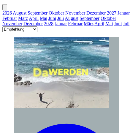
2026
August
September
Oktober
November
Dezember
2027
Januar
Februar
März
April
Mai
Juni
Juli
August
September
Oktober
November
Dezember
2028
Januar
Februar
März
April
Mai
Juni
Juli