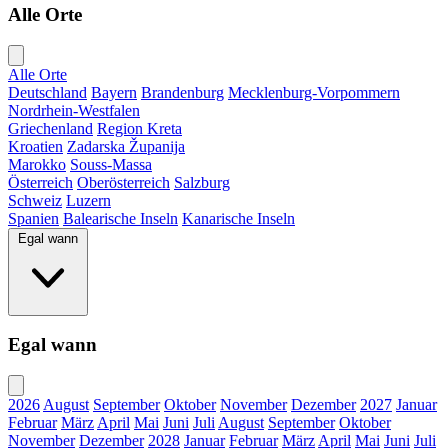
Alle Orte
Alle Orte
Deutschland
Bayern
Brandenburg
Mecklenburg-Vorpommern
Nordrhein-Westfalen
Griechenland
Region Kreta
Kroatien
Zadarska Županija
Marokko
Souss-Massa
Österreich
Oberösterreich
Salzburg
Schweiz
Luzern
Spanien
Balearische Inseln
Kanarische Inseln
Egal wann
Egal wann
2026
August
September
Oktober
November
Dezember
2027
Januar
Februar
März
April
Mai
Juni
Juli
August
September
Oktober
November
Dezember
2028
Januar
Februar
März
April
Mai
Juni
Juli