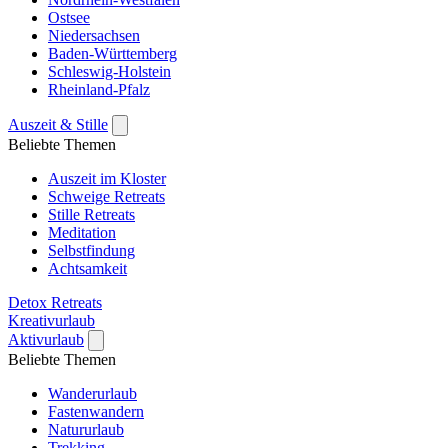
Ostsee
Niedersachsen
Baden-Württemberg
Schleswig-Holstein
Rheinland-Pfalz
Auszeit & Stille
Beliebte Themen
Auszeit im Kloster
Schweige Retreats
Stille Retreats
Meditation
Selbstfindung
Achtsamkeit
Detox Retreats
Kreativurlaub
Aktivurlaub
Beliebte Themen
Wanderurlaub
Fastenwandern
Natururlaub
Trekking