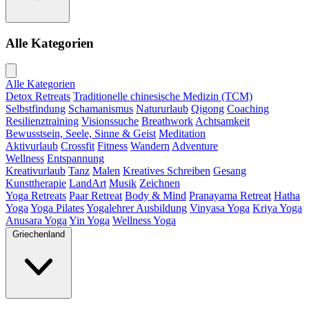
Alle Kategorien
Alle Kategorien
Detox Retreats
Traditionelle chinesische Medizin (TCM)
Selbstfindung
Schamanismus
Natururlaub
Qigong
Coaching
Resilienztraining
Visionssuche
Breathwork
Achtsamkeit
Bewusstsein, Seele, Sinne & Geist
Meditation
Aktivurlaub
Crossfit
Fitness
Wandern
Adventure
Wellness
Entspannung
Kreativurlaub
Tanz
Malen
Kreatives Schreiben
Gesang
Kunsttherapie
LandArt
Musik
Zeichnen
Yoga Retreats
Paar Retreat
Body & Mind
Pranayama Retreat
Hatha
Yoga
Yoga Pilates
Yogalehrer Ausbildung
Vinyasa Yoga
Kriya Yoga
Anusara Yoga
Yin Yoga
Wellness Yoga
Griechenland