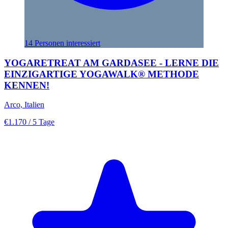
14 Personen interessiert
YOGARETREAT AM GARDASEE - LERNE DIE
EINZIGARTIGE YOGAWALK® METHODE
KENNEN!
Arco, Italien
€1.170
/ 5 Tage