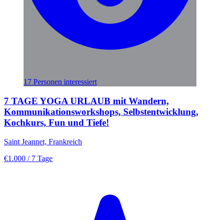
17 Personen interessiert
7 TAGE YOGA URLAUB mit Wandern,
Kommunikationsworkshops, Selbstentwicklung,
Kochkurs, Fun und Tiefe!
Saint Jeannet, Frankreich
€1.000
/ 7 Tage