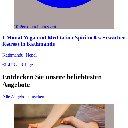
10 Personen interessiert
1 Monat Yoga und Meditation Spirituelles Erwachen
Retreat in Kathmandu
Kathmandu, Nepal
€1.473
/ 28 Tage
Entdecken Sie unsere beliebtesten
Angebote
Alle Angebote ansehen