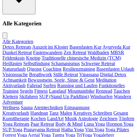
Alle Kategorien
Alle Kategorien
Detox Retreats
Auszeit im Kloster
Basenfasten Kur
Ayurveda Kur
Dunkel Retreat
Fastenwandern
Zen Retreat
Waldbaden
MBSR
Feldenkrais
Kneipp
Traditionelle chinesische Medizin (TCM)
Heilfasten
Selbstfindung
Schamanismus
Schweige Retreat
Natururlaub
Qigong
Coaching
Resilienztraining
Basenfasten Urlaub
Visionssuche
Breathwork
Stille Retreat
Vipassana
Digital Detox
Achtsamkeit
Bewusstsein, Seele, Sinne & Geist
Meditation
Aktivurlaub
Fahrrad
Surfen
Running und Laufen
Funktionelles
Training
Segeln
Fitness
Langlauf
Mountainbike
Rennrad
Tauchen
Klettern
Skifahren
SUP (Stand Up Paddling)
Windsurfen
Wandern
Adventure
Wellness
Sauna
Atemtechniken
Entspannung
Kreativurlaub
Handpan
Tanz
Malen
Kreatives Schreiben
Gesang
Kunsttherapie
Kochen
LandArt
Musik
Astrologie
Zeichnen
Töpfern
Yoga Retreats
Paar Retreat
Body & Mind
Luna Yoga
Hormon Yoga
SUP Yoga
Pranayama Retreat
Hatha Yoga
Vini Yoga
Yoga Pilates
Forrest Yoga
Aerial Yoga
Tantra Yoga
TriYoga
Yogalehrer