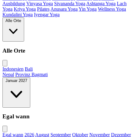
Ausbildung
Vinyasa Yoga
Sivananda Yoga
Ashtanga Yoga
Lach
Yoga
Kriya Yoga
Pilates
Anusara Yoga
Yin Yoga
Wellness Yoga
Kundalini Yoga
Iyengar Yoga
Alle Orte
Alle Orte
Indonesien
Bali
Nepal
Provinz Bagmati
Januar 2027
Egal wann
Egal wann
2026
August
September
Oktober
November
Dezember