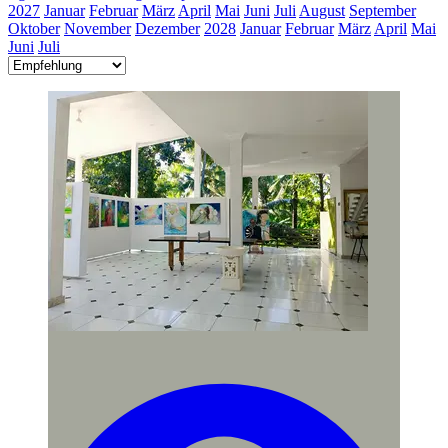
2027
Januar
Februar
März
April
Mai
Juni
Juli
August
September
Oktober
November
Dezember
2028
Januar
Februar
März
April
Mai
Juni
Juli