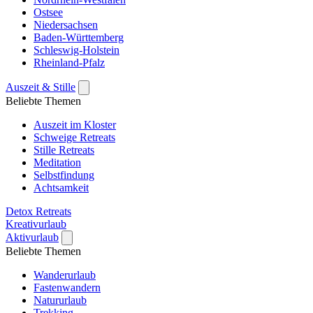
Ostsee
Niedersachsen
Baden-Württemberg
Schleswig-Holstein
Rheinland-Pfalz
Auszeit & Stille
Beliebte Themen
Auszeit im Kloster
Schweige Retreats
Stille Retreats
Meditation
Selbstfindung
Achtsamkeit
Detox Retreats
Kreativurlaub
Aktivurlaub
Beliebte Themen
Wanderurlaub
Fastenwandern
Natururlaub
Trekking