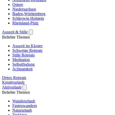
Ostsee
Niedersachsen
Baden-Württemberg
Schleswig-Holstein
Rheinland-Pfalz
Auszeit & Stille
Beliebte Themen
Auszeit im Kloster
Schweige Retreats
Stille Retreats
Meditation
Selbstfindung
Achtsamkeit
Detox Retreats
Kreativurlaub
Aktivurlaub
Beliebte Themen
Wanderurlaub
Fastenwandern
Natururlaub
Trekking