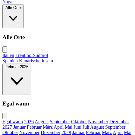
Yoga
Alle Orte
Alle Orte
Italien
Trentino-Südtirol
Spanien
Kanarische Inseln
Februar 2026
Egal wann
Egal wann
2026
August
September
Oktober
November
Dezember
2027
Januar
Februar
März
April
Mai
Juni
Juli
August
September
Oktober
November
Dezember
2028
Januar
Februar
März
April
Mai