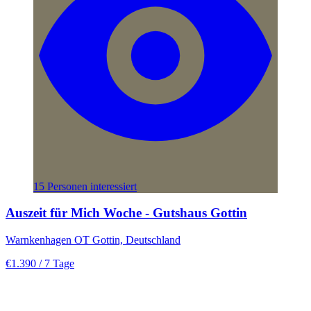
15 Personen interessiert
Auszeit für Mich Woche - Gutshaus Gottin
Warnkenhagen OT Gottin, Deutschland
€1.390
/ 7 Tage