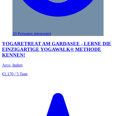
10 Personen interessiert
YOGARETREAT AM GARDASEE - LERNE DIE
EINZIGARTIGE YOGAWALK® METHODE
KENNEN!
Arco, Italien
€1.170
/ 5 Tage