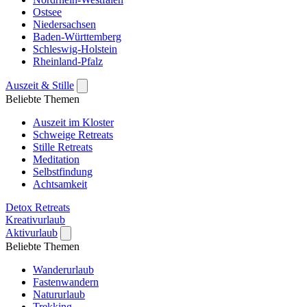
Ostsee
Niedersachsen
Baden-Württemberg
Schleswig-Holstein
Rheinland-Pfalz
Auszeit & Stille
Beliebte Themen
Auszeit im Kloster
Schweige Retreats
Stille Retreats
Meditation
Selbstfindung
Achtsamkeit
Detox Retreats
Kreativurlaub
Aktivurlaub
Beliebte Themen
Wanderurlaub
Fastenwandern
Natururlaub
Trekking