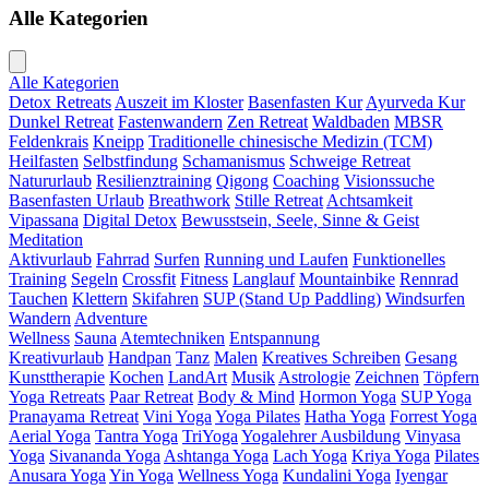
Alle Kategorien
Alle Kategorien
Detox Retreats
Auszeit im Kloster
Basenfasten Kur
Ayurveda Kur
Dunkel Retreat
Fastenwandern
Zen Retreat
Waldbaden
MBSR
Feldenkrais
Kneipp
Traditionelle chinesische Medizin (TCM)
Heilfasten
Selbstfindung
Schamanismus
Schweige Retreat
Natururlaub
Resilienztraining
Qigong
Coaching
Visionssuche
Basenfasten Urlaub
Breathwork
Stille Retreat
Achtsamkeit
Vipassana
Digital Detox
Bewusstsein, Seele, Sinne & Geist
Meditation
Aktivurlaub
Fahrrad
Surfen
Running und Laufen
Funktionelles
Training
Segeln
Crossfit
Fitness
Langlauf
Mountainbike
Rennrad
Tauchen
Klettern
Skifahren
SUP (Stand Up Paddling)
Windsurfen
Wandern
Adventure
Wellness
Sauna
Atemtechniken
Entspannung
Kreativurlaub
Handpan
Tanz
Malen
Kreatives Schreiben
Gesang
Kunsttherapie
Kochen
LandArt
Musik
Astrologie
Zeichnen
Töpfern
Yoga Retreats
Paar Retreat
Body & Mind
Hormon Yoga
SUP Yoga
Pranayama Retreat
Vini Yoga
Yoga Pilates
Hatha Yoga
Forrest Yoga
Aerial Yoga
Tantra Yoga
TriYoga
Yogalehrer Ausbildung
Vinyasa
Yoga
Sivananda Yoga
Ashtanga Yoga
Lach Yoga
Kriya Yoga
Pilates
Anusara Yoga
Yin Yoga
Wellness Yoga
Kundalini Yoga
Iyengar