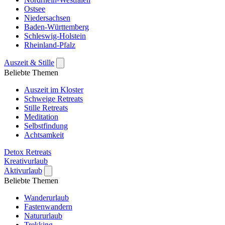
Ostsee
Niedersachsen
Baden-Württemberg
Schleswig-Holstein
Rheinland-Pfalz
Auszeit & Stille
Beliebte Themen
Auszeit im Kloster
Schweige Retreats
Stille Retreats
Meditation
Selbstfindung
Achtsamkeit
Detox Retreats
Kreativurlaub
Aktivurlaub
Beliebte Themen
Wanderurlaub
Fastenwandern
Natururlaub
Trekking