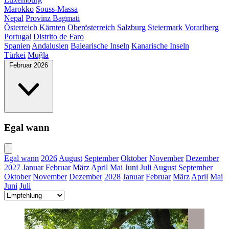
Marokko
Souss-Massa
Nepal
Provinz Bagmati
Österreich
Kärnten
Oberösterreich
Salzburg
Steiermark
Vorarlberg
Portugal
Distrito de Faro
Spanien
Andalusien
Balearische Inseln
Kanarische Inseln
Türkei
Muğla
Februar 2026
Egal wann
Egal wann
2026
August
September
Oktober
November
Dezember
2027
Januar
Februar
März
April
Mai
Juni
Juli
August
September
Oktober
November
Dezember
2028
Januar
Februar
März
April
Mai
Juni
Juli