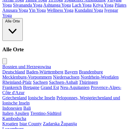
Yoga
Sivananda Yoga
Ashtanga Yoga
Lach Yoga
Kriya Yoga
Pilates
Anusara Yoga
Yin Yoga
Wellness Yoga
Kundalini Yoga
Iyengar
Yoga
Alle Orte
Alle Orte
Bosnien und Herzegowina
Deutschland
Baden-Württemberg
Bayern
Brandenburg
Mecklenburg-Vorpommern
Niedersachsen
Nordrhein-Westfalen
Rheinland-Pfalz
Sachsen
Sachsen-Anhalt
Thüringen
Frankreich
Bretagne
Grand Est
Neu-Aquitanien
Provence-Alpes-
Côte d'Azur
Griechenland
Ionische Inseln
Peloponnes, Westgriechenland und
Ionische Inseln
Indonesien
Bali
Italien
Apulien
Trentino-Südtirol
Kambodscha
Kroatien
Istar County
Zadarska Županija
Luxemburg