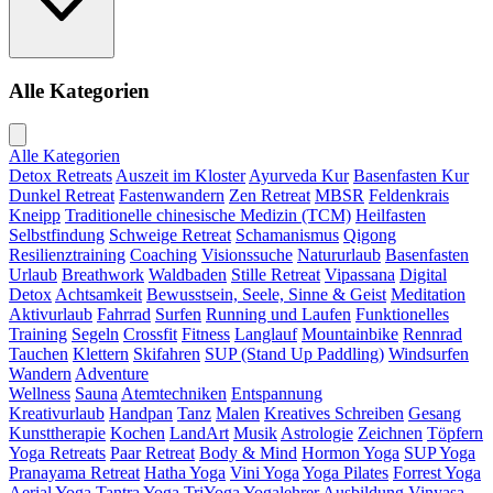
Alle Kategorien
Alle Kategorien
Detox Retreats
Auszeit im Kloster
Ayurveda Kur
Basenfasten Kur
Dunkel Retreat
Fastenwandern
Zen Retreat
MBSR
Feldenkrais
Kneipp
Traditionelle chinesische Medizin (TCM)
Heilfasten
Selbstfindung
Schweige Retreat
Schamanismus
Qigong
Resilienztraining
Coaching
Visionssuche
Natururlaub
Basenfasten
Urlaub
Breathwork
Waldbaden
Stille Retreat
Vipassana
Digital
Detox
Achtsamkeit
Bewusstsein, Seele, Sinne & Geist
Meditation
Aktivurlaub
Fahrrad
Surfen
Running und Laufen
Funktionelles
Training
Segeln
Crossfit
Fitness
Langlauf
Mountainbike
Rennrad
Tauchen
Klettern
Skifahren
SUP (Stand Up Paddling)
Windsurfen
Wandern
Adventure
Wellness
Sauna
Atemtechniken
Entspannung
Kreativurlaub
Handpan
Tanz
Malen
Kreatives Schreiben
Gesang
Kunsttherapie
Kochen
LandArt
Musik
Astrologie
Zeichnen
Töpfern
Yoga Retreats
Paar Retreat
Body & Mind
Hormon Yoga
SUP Yoga
Pranayama Retreat
Hatha Yoga
Vini Yoga
Yoga Pilates
Forrest Yoga
Aerial Yoga
Tantra Yoga
TriYoga
Yogalehrer Ausbildung
Vinyasa