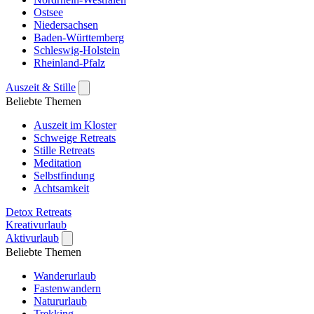
Ostsee
Niedersachsen
Baden-Württemberg
Schleswig-Holstein
Rheinland-Pfalz
Auszeit & Stille
Beliebte Themen
Auszeit im Kloster
Schweige Retreats
Stille Retreats
Meditation
Selbstfindung
Achtsamkeit
Detox Retreats
Kreativurlaub
Aktivurlaub
Beliebte Themen
Wanderurlaub
Fastenwandern
Natururlaub
Trekking