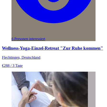
6 Personen interessiert
Wellness-Yoga-Einzel-Retreat "Zur Ruhe kommen"
Flechtingen, Deutschland
€288
/ 3 Tage