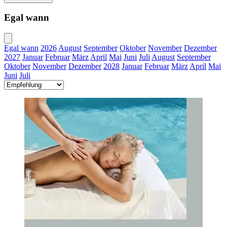
Egal wann
Egal wann
2026
August
September
Oktober
November
Dezember
2027
Januar
Februar
März
April
Mai
Juni
Juli
August
September
Oktober
November
Dezember
2028
Januar
Februar
März
April
Mai
Juni
Juli