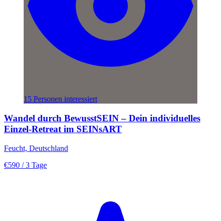
15 Personen interessiert
Wandel durch BewusstSEIN – Dein individuelles
Einzel-Retreat im SEINsART
Feucht, Deutschland
€590
/ 3 Tage