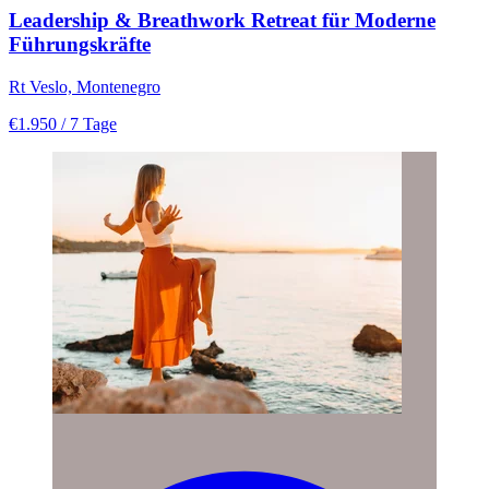
Leadership & Breathwork Retreat für Moderne
Führungskräfte
Rt Veslo, Montenegro
€1.950
/ 7 Tage