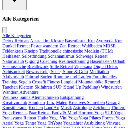
Alle Kategorien
Alle Kategorien
Detox Retreats
Auszeit im Kloster
Basenfasten Kur
Ayurveda Kur
Dunkel Retreat
Fastenwandern
Zen Retreat
Waldbaden
MBSR
Feldenkrais
Kneipp
Traditionelle chinesische Medizin (TCM)
Heilfasten
Selbstfindung
Schamanismus
Schweige Retreat
Natururlaub
Qigong
Coaching
Resilienztraining
Basenfasten Urlaub
Visionssuche
Breathwork
Stille Retreat
Vipassana
Digital Detox
Achtsamkeit
Bewusstsein, Seele, Sinne & Geist
Meditation
Aktivurlaub
Fahrrad
Surfen
Running und Laufen
Funktionelles
Training
Segeln
Crossfit
Fitness
Langlauf
Mountainbike
Rennrad
Tauchen
Klettern
Skifahren
SUP (Stand Up Paddling)
Windsurfen
Wandern
Adventure
Wellness
Sauna
Atemtechniken
Entspannung
Kreativurlaub
Handpan
Tanz
Malen
Kreatives Schreiben
Gesang
Kunsttherapie
Kochen
LandArt
Musik
Astrologie
Zeichnen
Töpfern
Yoga Retreats
Paar Retreat
Body & Mind
Hormon Yoga
SUP Yoga
Pranayama Retreat
Hatha Yoga
Vini Yoga
Yoga Pilates
Forrest Yoga
Aerial Yoga
Tantra Yoga
TriYoga
Yogalehrer Ausbildung
Vinyasa