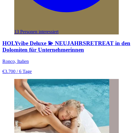
13 Personen interessiert
HOLYvibe Deluxe 💫 NEUJAHRSRETREAT in den
Dolomiten für Unternehmerinnen
Ronco, Italien
€3.700
/ 6 Tage