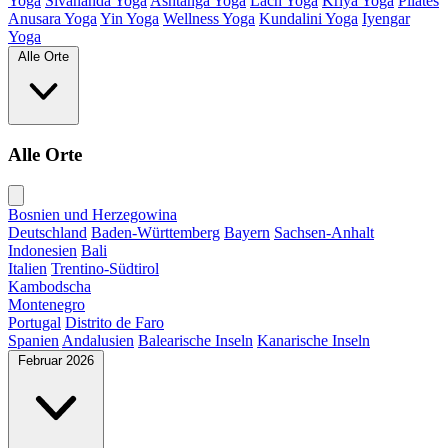
Yoga
Sivananda Yoga
Ashtanga Yoga
Lach Yoga
Kriya Yoga
Pilates
Anusara Yoga
Yin Yoga
Wellness Yoga
Kundalini Yoga
Iyengar
Yoga
Alle Orte
Alle Orte
Bosnien und Herzegowina
Deutschland
Baden-Württemberg
Bayern
Sachsen-Anhalt
Indonesien
Bali
Italien
Trentino-Südtirol
Kambodscha
Montenegro
Portugal
Distrito de Faro
Spanien
Andalusien
Balearische Inseln
Kanarische Inseln
Februar 2026