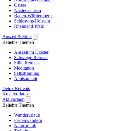
Ostsee
Niedersachsen
Baden-Württemberg
Schleswig-Holstein
Rheinland-Pfalz
Auszeit & Stille
Beliebte Themen
Auszeit im Kloster
Schweige Retreats
Stille Retreats
Meditation
Selbstfindung
Achtsamkeit
Detox Retreats
Kreativurlaub
Aktivurlaub
Beliebte Themen
Wanderurlaub
Fastenwandern
Natururlaub
Trekking