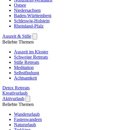
Ostsee
Niedersachsen
Baden-Württemberg
Schleswig-Holstein
Rheinland-Pfalz
Auszeit & Stille
Beliebte Themen
Auszeit im Kloster
Schweige Retreats
Stille Retreats
Meditation
Selbstfindung
Achtsamkeit
Detox Retreats
Kreativurlaub
Aktivurlaub
Beliebte Themen
Wanderurlaub
Fastenwandern
Natururlaub
Trekking