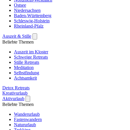
Ostsee
Niedersachsen
Baden-Württemberg
Schleswig-Holstein
Rheinland-Pfalz
Auszeit & Stille
Beliebte Themen
Auszeit im Kloster
Schweige Retreats
Stille Retreats
Meditation
Selbstfindung
Achtsamkeit
Detox Retreats
Kreativurlaub
Aktivurlaub
Beliebte Themen
Wanderurlaub
Fastenwandern
Natururlaub
Trekking