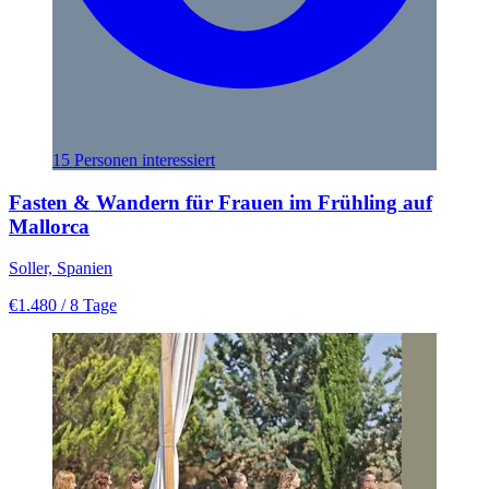
15 Personen interessiert
Fasten & Wandern für Frauen im Frühling auf
Mallorca
Soller, Spanien
€1.480
/ 8 Tage