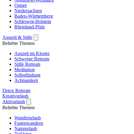
Ostsee
Niedersachsen
Baden-Württemberg
Schleswig-Holstein
Rheinland-Pfalz
Auszeit & Stille
Beliebte Themen
Auszeit im Kloster
Schweige Retreats
Stille Retreats
Meditation
Selbstfindung
Achtsamkeit
Detox Retreats
Kreativurlaub
Aktivurlaub
Beliebte Themen
Wanderurlaub
Fastenwandern
Natururlaub
Trekking