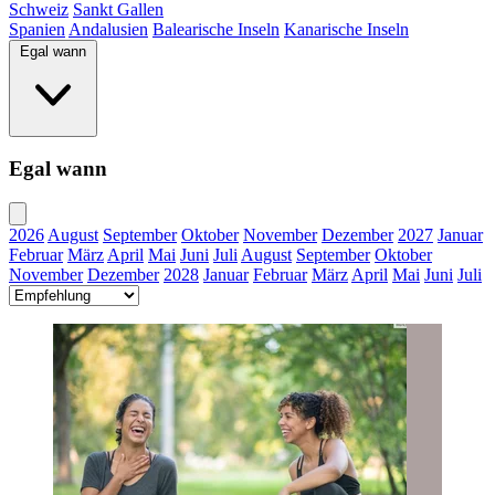
Schweiz
Sankt Gallen
Spanien
Andalusien
Balearische Inseln
Kanarische Inseln
Egal wann
Egal wann
2026
August
September
Oktober
November
Dezember
2027
Januar
Februar
März
April
Mai
Juni
Juli
August
September
Oktober
November
Dezember
2028
Januar
Februar
März
April
Mai
Juni
Juli