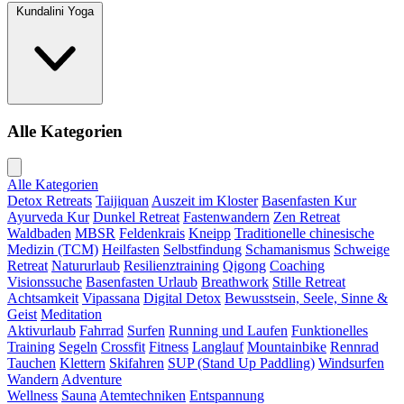
Kundalini Yoga
Alle Kategorien
Alle Kategorien
Detox Retreats
Taijiquan
Auszeit im Kloster
Basenfasten Kur
Ayurveda Kur
Dunkel Retreat
Fastenwandern
Zen Retreat
Waldbaden
MBSR
Feldenkrais
Kneipp
Traditionelle chinesische
Medizin (TCM)
Heilfasten
Selbstfindung
Schamanismus
Schweige
Retreat
Natururlaub
Resilienztraining
Qigong
Coaching
Visionssuche
Basenfasten Urlaub
Breathwork
Stille Retreat
Achtsamkeit
Vipassana
Digital Detox
Bewusstsein, Seele, Sinne &
Geist
Meditation
Aktivurlaub
Fahrrad
Surfen
Running und Laufen
Funktionelles
Training
Segeln
Crossfit
Fitness
Langlauf
Mountainbike
Rennrad
Tauchen
Klettern
Skifahren
SUP (Stand Up Paddling)
Windsurfen
Wandern
Adventure
Wellness
Sauna
Atemtechniken
Entspannung