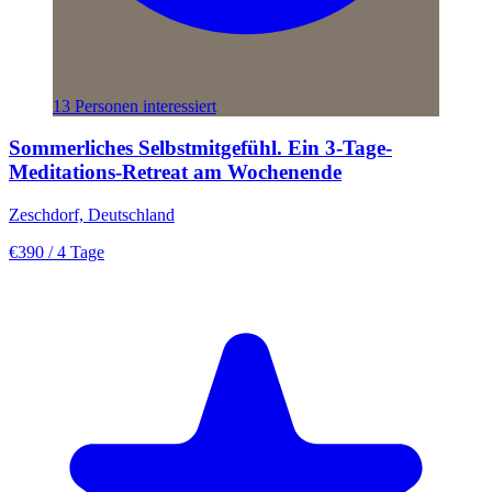
13 Personen interessiert
Sommerliches Selbstmitgefühl. Ein 3-Tage-
Meditations-Retreat am Wochenende
Zeschdorf, Deutschland
€390
/ 4 Tage