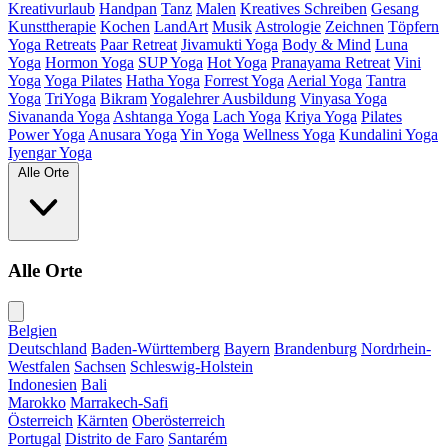
Kreativurlaub
Handpan
Tanz
Malen
Kreatives Schreiben
Gesang
Kunsttherapie
Kochen
LandArt
Musik
Astrologie
Zeichnen
Töpfern
Yoga Retreats
Paar Retreat
Jivamukti Yoga
Body & Mind
Luna
Yoga
Hormon Yoga
SUP Yoga
Hot Yoga
Pranayama Retreat
Vini
Yoga
Yoga Pilates
Hatha Yoga
Forrest Yoga
Aerial Yoga
Tantra
Yoga
TriYoga
Bikram
Yogalehrer Ausbildung
Vinyasa Yoga
Sivananda Yoga
Ashtanga Yoga
Lach Yoga
Kriya Yoga
Pilates
Power Yoga
Anusara Yoga
Yin Yoga
Wellness Yoga
Kundalini Yoga
Iyengar Yoga
Alle Orte
Alle Orte
Belgien
Deutschland
Baden-Württemberg
Bayern
Brandenburg
Nordrhein-
Westfalen
Sachsen
Schleswig-Holstein
Indonesien
Bali
Marokko
Marrakech-Safi
Österreich
Kärnten
Oberösterreich
Portugal
Distrito de Faro
Santarém